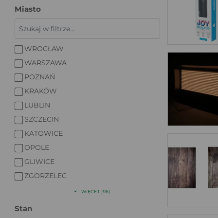
Miasto
WROCŁAW
WARSZAWA
POZNAŃ
KRAKÓW
LUBLIN
SZCZECIN
KATOWICE
OPOLE
GLIWICE
ZGORZELEC
WIĘCEJ (316)
Stan