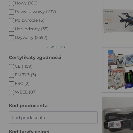
Nowy (160)
Powystawowy (237)
Po zwrocie (6)
Uszkodzony (35)
Używany (2597)
WIĘCEJ (3)
Certyfikaty zgodności
CE (1159)
EN 71-3 (3)
FSC (2)
WEEE (87)
Kod producenta
Kod taryfy celnej