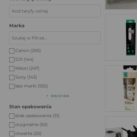
Marka
Canon (265)
DJI (144)
Nikon (247)
Sony (143)
bez marki (555)
WIĘCEJ (325)
Stan opakowania
brak opakowania (31)
oryginalne (50)
otwarte (20)