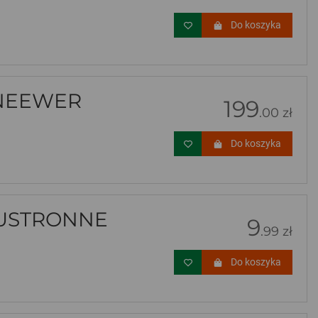
Do koszyka
 NEEWER
199
.00 zł
Do koszyka
USTRONNE
9
.99 zł
Do koszyka