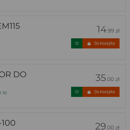
EM115
14
.99 zł
Do koszyka
TOR DO
35
.00 zł
Do koszyka
 10
100
29
.00 zł