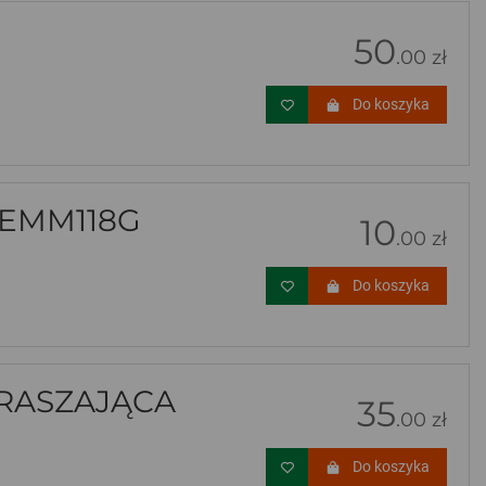
50
.00 zł
Do koszyka
 EMM118G
10
.00 zł
Do koszyka
RASZAJĄCA
35
.00 zł
Do koszyka