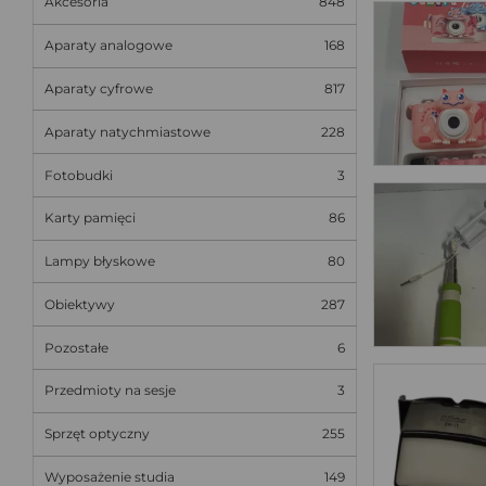
Akcesoria
848
Aparaty analogowe
168
Aparaty cyfrowe
817
Aparaty natychmiastowe
228
Fotobudki
3
Karty pamięci
86
Lampy błyskowe
80
Obiektywy
287
Pozostałe
6
Przedmioty na sesje
3
Sprzęt optyczny
255
Wyposażenie studia
149