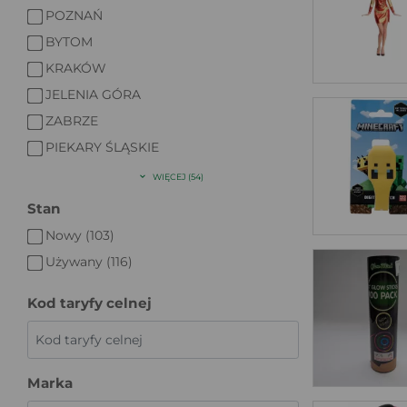
POZNAŃ
BYTOM
KRAKÓW
JELENIA GÓRA
ZABRZE
PIEKARY ŚLĄSKIE
WIĘCEJ (54)
Stan
Nowy (103)
Używany (116)
Kod taryfy celnej
Marka