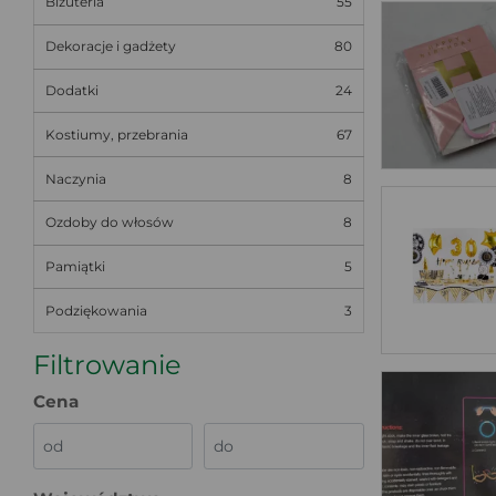
Biżuteria
55
Dekoracje i gadżety
80
Dodatki
24
Kostiumy, przebrania
67
Naczynia
8
Ozdoby do włosów
8
Pamiątki
5
Podziękowania
3
Filtrowanie
Cena