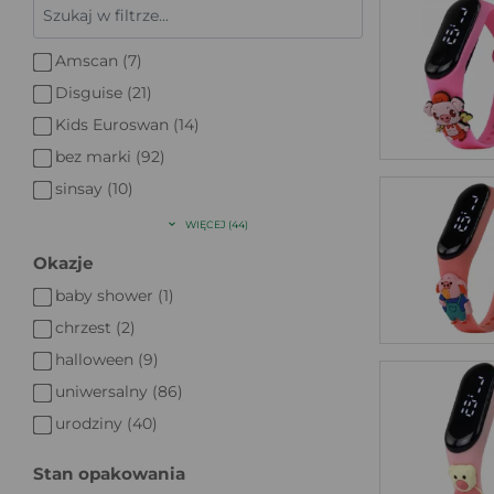
Amscan (7)
Disguise (21)
Kids Euroswan (14)
bez marki (92)
sinsay (10)
WIĘCEJ (44)
Okazje
baby shower (1)
chrzest (2)
halloween (9)
uniwersalny (86)
urodziny (40)
Stan opakowania