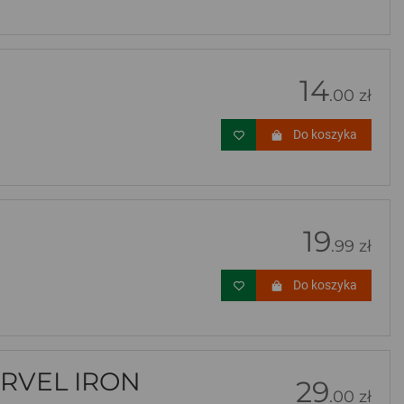
14
.00 zł
Do koszyka
19
.99 zł
Do koszyka
RVEL IRON
29
.00 zł