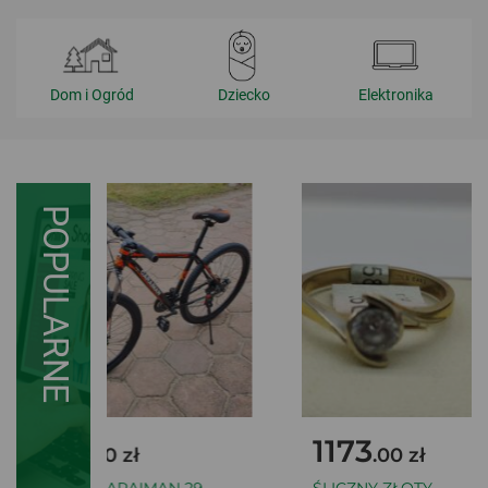
Dom i Ogród
Dziecko
Elektronika
POPULARNE
799
1173
.00 zł
.00 zł
ROWER CARAIMAN 29
ŚLICZNY ZŁOTY