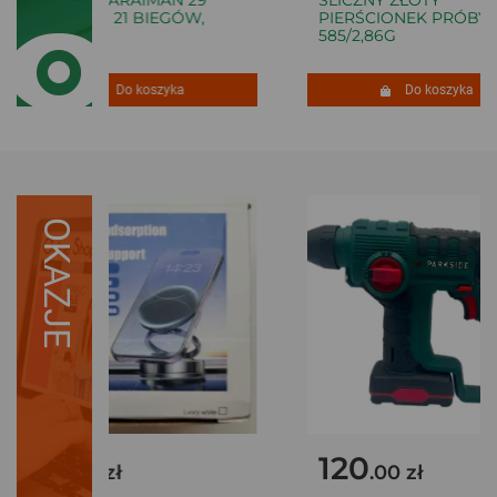
CALI! MTB 21 BIEGÓW,
PIERŚCIONEK PRÓBY
TARCZE!
585/2,86G
Do koszyka
Do koszyka
OKAZJE
30
120
.00 zł
.00 zł