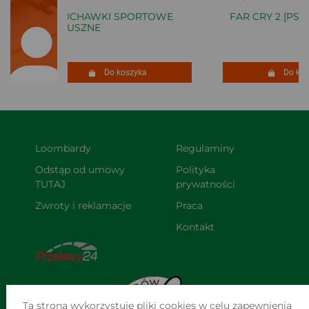
SŁUCHAWKI SPORTOWE
FAR CRY 2 [PS3]
DOUSZNE
Do koszyka
Do kosz
Loombardy
Regulaminy
Odstąp od umowy 
Polityka 
TUTAJ
prywatności
Zwroty i reklamacje
Praca
Kontakt
Ta strona wykorzystuje pliki cookies w celu zapewnienia