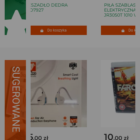
MIESZADŁO DEDRA
PIŁA SZABLASTA
DED7927
ELEKTRYCZNA M
JR3050T 1010 W
Do koszyka
Do kosz
SUGEROWANE
75
10
.00 zł
.00 zł