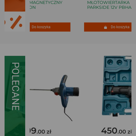
UCHWYT MAGNETYCZNY
MŁOTOWIERTARKA
NA TELEFON
PARKSIDE 12V PBHA 12 
Do koszyka
Do koszyka
POLECANE
199
450
.00 zł
.00 zł