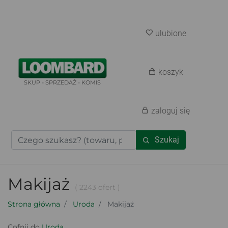
ulubione
koszyk
SKUP - SPRZEDAŻ - KOMIS
zaloguj się
Szukaj
Makijaż
( 2243 ofert )
Strona główna
Uroda
Makijaż
Cofnij do
Uroda