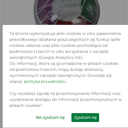
Ta strona wykorzystuje pliki cookies w celu zapewnienia
prawidłowego działania poszczególnych jej funkcji (pliki
cookies własne) oraz pliki cookies pochodzące od
podmiotów trzecich w celu korzystania z narzędzi
zewnętrznych (Google Analytics itd.).
Do informacji, które są gromadzone w plikach cookies
od podmiotów trzecich, mają dostęp dostawcy
wymienionych narzędzi zewnętrznych. Dowiedz się
więcej:
polityka prywatności
.
BELL BEACH PLEASE PALETA
EYELINERÓW AKTY...
Czy wyrażasz zgodę na przechowywanie informacji oraz
Lokalizacja:
uzyskiwanie dostępu do informacji przechowywanych w
CHRZANÓW, MICKIEWICZA 8
plikach cookies?
Stan:
Nowy
Nie zgadzam się
Zgadzam się
14
.99 zł