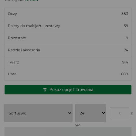
Oczy
583
Palety do makijażu i zestawy
59
Pozostałe
9
Pędzle i akcesoria
74
Twarz
914
Usta
608
Pokaż opcje filtrowania
z
94