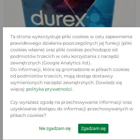
Ta strona wykorzystuje pliki cookies w celu zapewnienia
prawidłowego działania poszczególnych jej funkcji (pliki
cookies własne) oraz pliki cookies pochodzące od
podmiotów trzecich w celu korzystania z narzędzi
zewnętrznych (Google Analytics itd.).
Do informacji, które są gromadzone w plikach cookies
od podmiotów trzecich, mają dostęp dostawcy
wymienionych narzędzi zewnętrznych. Dowiedz się
więcej:
polityka prywatności
.
Czy wyrażasz zgodę na przechowywanie informacji oraz
uzyskiwanie dostępu do informacji przechowywanych w
plikach cookies?
DUREX CLASSIC 12 SZT REGULAR FIT
Lokalizacja:
Nie zgadzam się
Zgadzam się
JĘDRZEJÓW, PARTYZANTÓW 2
Stan: