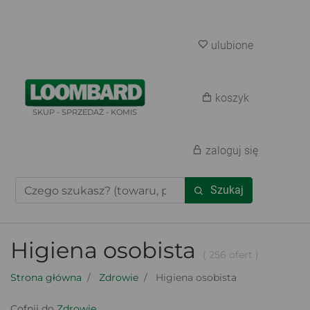
ulubione
koszyk
SKUP - SPRZEDAŻ - KOMIS
zaloguj się
Szukaj
Higiena osobista
( 256 ofert )
Strona główna
Zdrowie
Higiena osobista
Cofnij do
Zdrowie