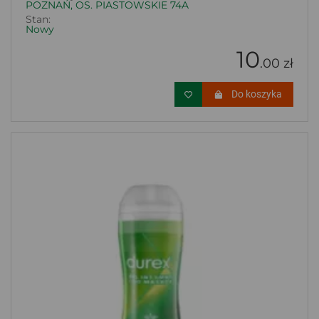
POZNAŃ, OS. PIASTOWSKIE 74A
Stan:
Nowy
10
.00 zł
Do koszyka