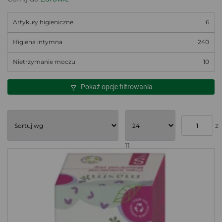
Artykuły higieniczne
6
Higiena intymna
240
Nietrzymanie moczu
10
Pokaż opcje filtrowania
z
11