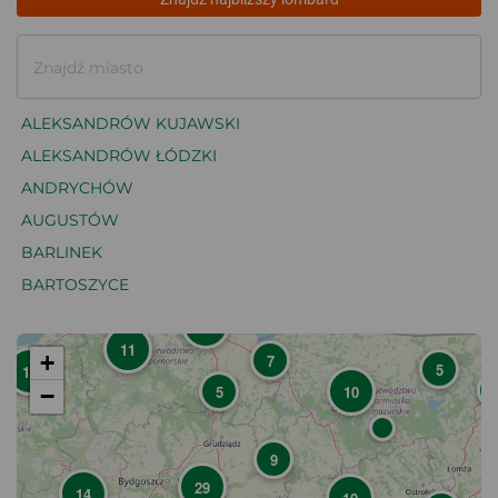
Znajdź miasto
ALEKSANDRÓW KUJAWSKI
ALEKSANDRÓW ŁÓDZKI
ANDRYCHÓW
AUGUSTÓW
BARLINEK
BARTOSZYCE
BĘDZIN
19
11
BEŁCHATÓW
+
7
5
13
BIAŁA PODLASKA
5
10
−
BIAŁOGARD
BIAŁYSTOK
9
BIELAWA
29
14