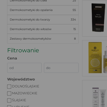
Dermokosmetyki do ciała
25
Dermokosmetyki do opalania
55
Dermokosmetyki do twarzy
334
Dermokosmetyki do włosów
15
Zestawy dermokosmetyków
8
Filtrowanie
Cena
Województwo
DOLNOŚLĄSKIE
MAZOWIECKIE
ŚLĄSKIE
LUBUSKIE