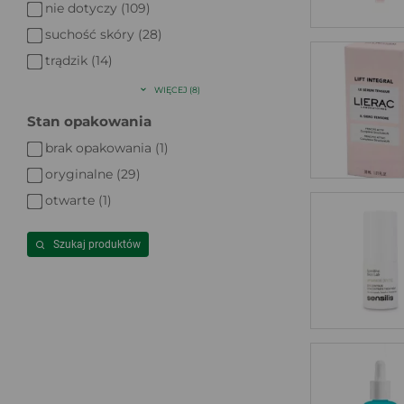
nie dotyczy (109)
suchość skóry (28)
trądzik (14)
WIĘCEJ (8)
Stan opakowania
brak opakowania (1)
oryginalne (29)
otwarte (1)
Szukaj produktów