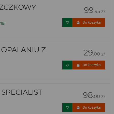
SZCZKOWY
99
.95 zł
Do koszyka
/1B
 OPALANIU Z
29
.00 zł
Do koszyka
 SPECIALIST
98
.00 zł
Do koszyka