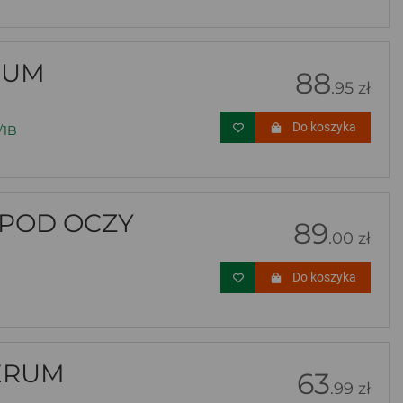
RUM
88
.95 zł
Do koszyka
/1B
 POD OCZY
89
.00 zł
Do koszyka
ERUM
63
.99 zł