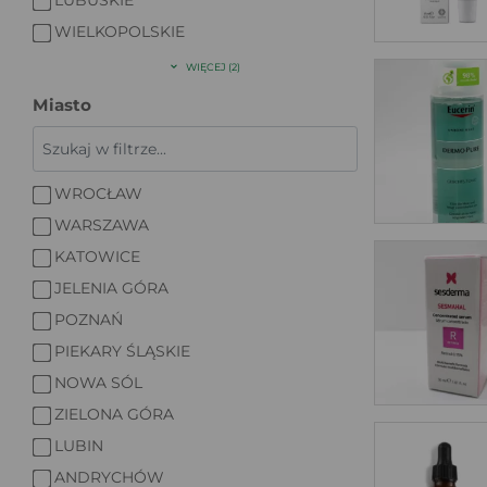
WIELKOPOLSKIE
WIĘCEJ (2)
Miasto
WROCŁAW
WARSZAWA
KATOWICE
JELENIA GÓRA
POZNAŃ
PIEKARY ŚLĄSKIE
NOWA SÓL
ZIELONA GÓRA
LUBIN
ANDRYCHÓW