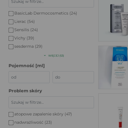
BasicLab Dermocosmetics (24)
Lierac (54)
Sensilis (24)
Vichy (39)
sesderma (29)
WIĘCEJ (53)
Pojemność [ml]
Problem skóry
atopowe zapalenie skóry (47)
nadwrażliwość (23)