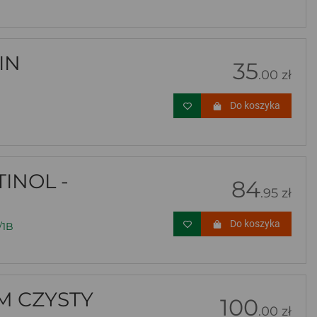
IN
35
.00 zł
Do koszyka
INOL -
84
.95 zł
Do koszyka
/1B
M CZYSTY
100
.00 zł