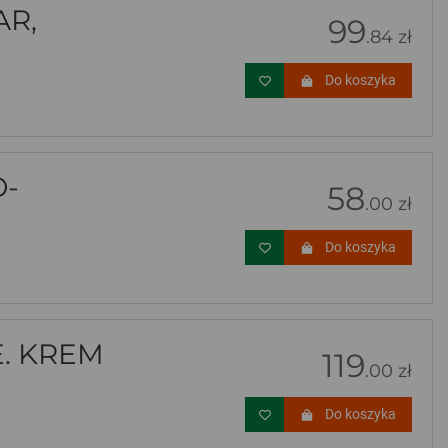
AR,
99
.84 zł
Do koszyka
O-
58
.00 zł
Do koszyka
E. KREM
119
.00 zł
Do koszyka