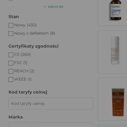
WIĘCEJ (10)
Stan
Nowy (430)
Nowy z defektem (8)
Certyfikaty zgodności
CE (260)
FSC (1)
REACH (2)
WEEE (1)
Kod taryfy celnej
Marka