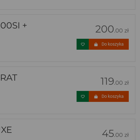
00SI +
200
.00 zł
Do koszyka
ARAT
119
.00 zł
Do koszyka
UXE
45
.00 zł