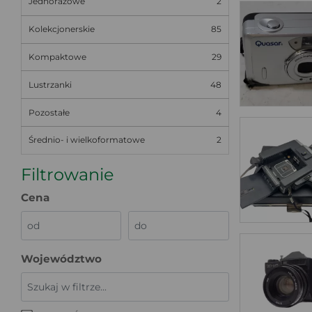
Jednorazowe
2
Kolekcjonerskie
85
Kompaktowe
29
Lustrzanki
48
Pozostałe
4
Średnio- i wielkoformatowe
2
Filtrowanie
Cena
Województwo