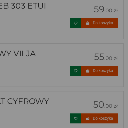
B 303 ETUI
59
.00 zł
Do koszyka
Y VILJA
55
.00 zł
Do koszyka
AT CYFROWY
50
.00 zł
Do koszyka