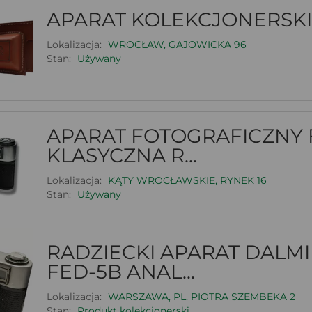
APARAT KOLEKCJONERSKI
Lokalizacja:
WROCŁAW, GAJOWICKA 96
Stan:
Używany
APARAT FOTOGRAFICZNY F
KLASYCZNA R...
Lokalizacja:
KĄTY WROCŁAWSKIE, RYNEK 16
Stan:
Używany
RADZIECKI APARAT DALM
FED-5B ANAL...
Lokalizacja:
WARSZAWA, PL. PIOTRA SZEMBEKA 2
Stan:
Produkt kolekcjonerski