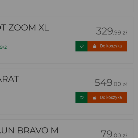
T ZOOM XL
329
.99 zł
Do koszyka
9/2
ARAT
549
.00 zł
Do koszyka
UN BRAVO M
79
.00 zł