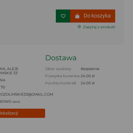
Do koszyka
Zapytaj o produkt
Dostawa
A, ALEJE
Obiór osobisty:
Bezpłatnie
MSKIE 33
Przesyłka kurierska:
24.00 zł
WA
Pocztex Kurier48:
24.00 zł
 70
ROZOLIMSKIE33@GMAIL.COM
BOWO
(dziś)
lokalizacji