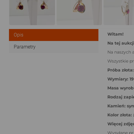
Witam!
Opis
Na tej aukcj
Parametry
Na naszych a
Wszystkie pr
Próba złota:
Wymiary: 1
Masa wyrobu
Rodzaj zapię
Kamień: syn
Kolor złota: 
Więcej zdjęć
Wysyłane prz