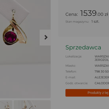
1539
Cena:
.00 zł
1 szt.
Stan magazynu:
Sprzedawca
Lokalizacja:
WARSZAW
JEROZOLI
Miasto:
WARSZA
Telefon:
798 30 50
E-mail:
ALEJEJE
Godz. otwarcia:
CAŁODO
Produkty z tej 