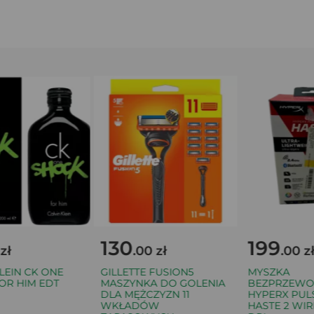
130
199
ł
.00 zł
.00 zł
EIN CK ONE
GILLETTE FUSION5
MYSZKA
 HIM EDT
MASZYNKA DO GOLENIA
BEZPRZEWO
DLA MĘŻCZYZN 11
HYPERX PULSE
WKŁADÓW
HASTE 2 WIRE