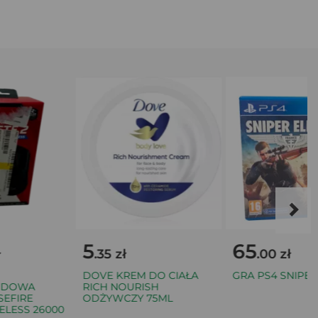
5
65
.35 zł
.00 zł
DOVE KREM DO CIAŁA
GRA PS4 SNIPER EL
DOWA
RICH NOURISH
FIRE
ODŻYWCZY 75ML
LESS 26000