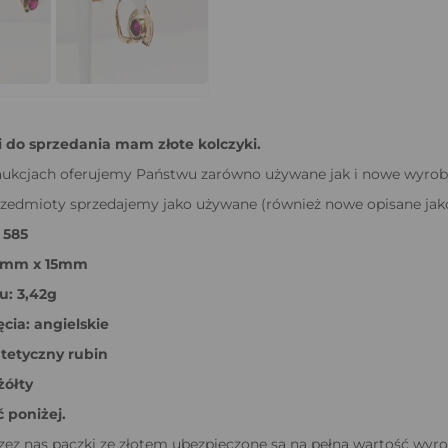
i do sprzedania mam złote kolczyki.
ukcjach oferujemy Państwu zarówno używane jak i nowe wyroby j
zedmioty sprzedajemy jako używane (również nowe opisane jako s
 585
9mm x 15mm
: 3,42g
cia: angielskie
tetyczny rubin
żółty
 poniżej.
ez nas paczki ze złotem ubezpieczone są na pełną wartość wyro