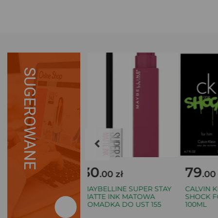
SUGEROWANE
30
79
0 zł
.00 zł
.00 z
ERZ LASEROWY
MAYBELLINE SUPER STAY
CALVIN KL
INER
MATTE INK MATOWA
SHOCK FOR
ANGE-MASTER T2
POMADKA DO UST 155
100ML