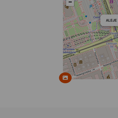
−
ALEJE 