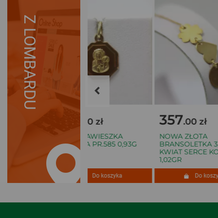
Z LOMBARDU
419
357
.00 zł
.00 zł
ZŁOTA ZAWIESZKA
NOWA ZŁOTA
 KÓŁKA
MARYJKA PR.585 0,93G
BRANSOLETKA 33
KWIAT SERCE KO
1,02GR
oszyka
Do koszyka
Do koszyk