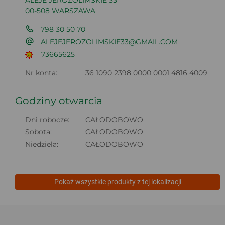
ALEJE JEROZOLIMSKIE 33
00-508 WARSZAWA
798 30 50 70
ALEJEJEROZOLIMSKIE33@GMAIL.COM
73665625
Nr konta:
36 1090 2398 0000 0001 4816 4009
Godziny otwarcia
Dni robocze:
CAŁODOBOWO
Sobota:
CAŁODOBOWO
Niedziela:
CAŁODOBOWO
Pokaż wszystkie produkty z tej lokalizacji