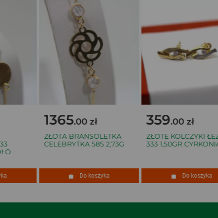
1365
359
.00 zł
.00 zł
ZŁOTA BRANSOLETKA
ZŁOTE KOLCZYKI ŁEZK
3
CELEBRYTKA 585 2,73G
333 1,50GR CYRKONIA
ŁO
a
Do koszyka
Do koszyka