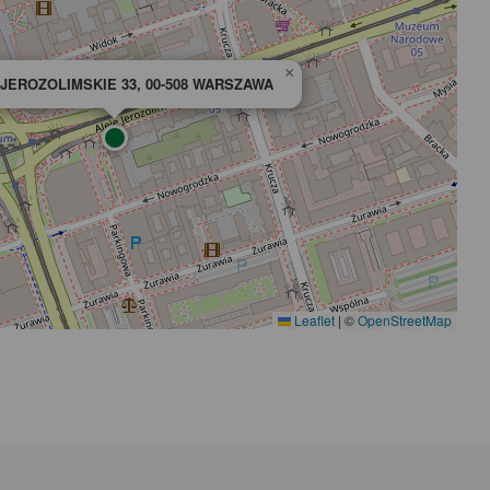
×
JEROZOLIMSKIE 33, 00-508 WARSZAWA
Leaflet
|
©
OpenStreetMap