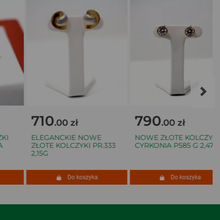
710
790
.00 zł
.00 zł
I
ELEGANCKIE NOWE
NOWE ZŁOTE KOLCZYKI
ZŁOTE KOLCZYKI PR.333
CYRKONIA P585 G 2,47
2,15G
Do koszyka
Do koszyka