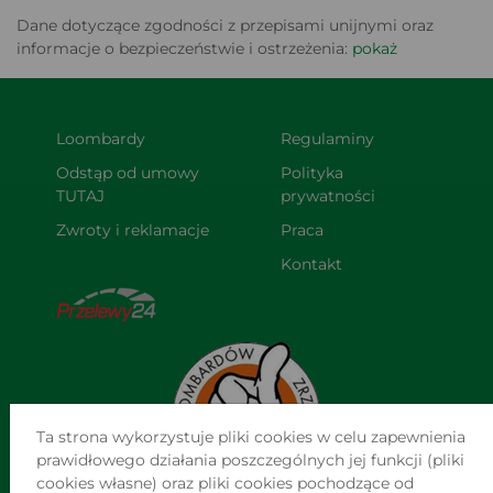
Dane dotyczące zgodności z przepisami unijnymi oraz
informacje o bezpieczeństwie i ostrzeżenia:
pokaż
Loombardy
Regulaminy
Odstąp od umowy 
Polityka 
TUTAJ
prywatności
Zwroty i reklamacje
Praca
Kontakt
Ta strona wykorzystuje pliki cookies w celu zapewnienia
prawidłowego działania poszczególnych jej funkcji (pliki
cookies własne) oraz pliki cookies pochodzące od