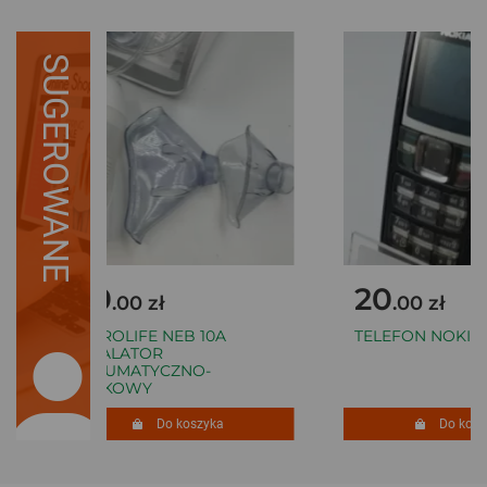
SUGEROWANE
80
20
.00 zł
.00 zł
MICROLIFE NEB 10A
TELEFON NOKIA 1
INHALATOR
PNEUMATYCZNO-
TŁOKOWY
Do koszyka
Do koszy