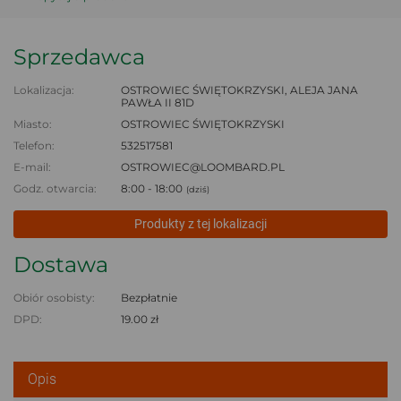
Sprzedawca
Lokalizacja:
OSTROWIEC ŚWIĘTOKRZYSKI, ALEJA JANA
PAWŁA II 81D
Miasto:
OSTROWIEC ŚWIĘTOKRZYSKI
Telefon:
532517581
E-mail:
OSTROWIEC@LOOMBARD.PL
Godz. otwarcia:
8:00 - 18:00
(dziś)
Produkty z tej lokalizacji
Dostawa
Obiór osobisty:
Bezpłatnie
DPD:
19.00 zł
Opis