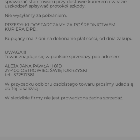
sprawdzać stan towaru przy dostawie kurierem i w razie
uszkodzeń spisywać protokół szkody.
Nie wysyłamy za pobraniem.
PRZESYŁKI DOSTARCZAMY ZA POŚREDNICTWEM
KURIERA DPD.
Kupujący ma 7 dni na dokonanie płatności, od dnia zakupu.
UWAGA!!!
Towar znajduje się w punkcie sprzedaży pod adresem:
ALEJA JANA PAWŁA II 81D
27-400 OSTROWIEC ŚWIĘTOKRZYSKI
tel.: 532517581
W przypadku odbioru osobistego towaru prosimy udać się
do tej lokalizacji.
W siedzibie firmy nie jest prowadzona żadna sprzedaż.