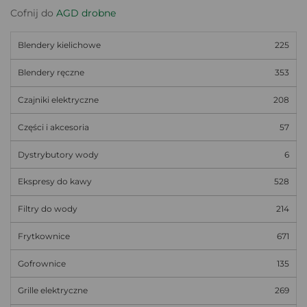
Cofnij do
AGD drobne
Blendery kielichowe
225
Blendery ręczne
353
Czajniki elektryczne
208
Części i akcesoria
57
Dystrybutory wody
6
Ekspresy do kawy
528
Filtry do wody
214
Frytkownice
671
Gofrownice
135
Grille elektryczne
269