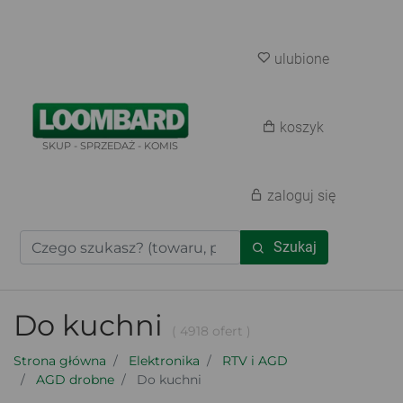
ulubione
koszyk
SKUP - SPRZEDAŻ - KOMIS
zaloguj się
Szukaj
Do kuchni
( 4918 ofert )
Strona główna
Elektronika
RTV i AGD
AGD drobne
Do kuchni