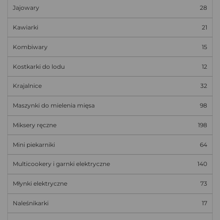
Jajowary
28
Kawiarki
21
Kombiwary
15
Kostkarki do lodu
12
Krajalnice
32
Maszynki do mielenia mięsa
98
Miksery ręczne
198
Mini piekarniki
64
Multicookery i garnki elektryczne
140
Młynki elektryczne
73
Naleśnikarki
17