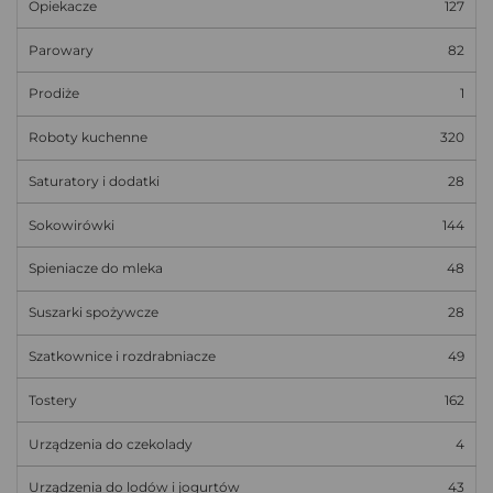
Opiekacze
127
Parowary
82
Prodiże
1
Roboty kuchenne
320
Saturatory i dodatki
28
Sokowirówki
144
Spieniacze do mleka
48
Suszarki spożywcze
28
Szatkownice i rozdrabniacze
49
Tostery
162
Urządzenia do czekolady
4
Urządzenia do lodów i jogurtów
43