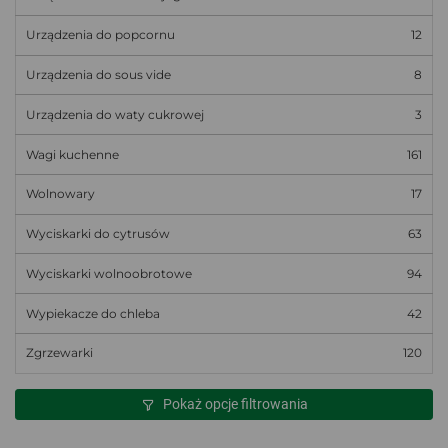
Urządzenia do popcornu
12
Urządzenia do sous vide
8
Urządzenia do waty cukrowej
3
Wagi kuchenne
161
Wolnowary
17
Wyciskarki do cytrusów
63
Wyciskarki wolnoobrotowe
94
Wypiekacze do chleba
42
Zgrzewarki
120
Pokaż opcje filtrowania