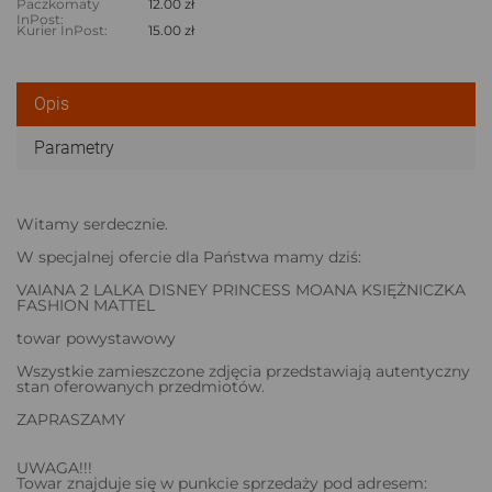
Paczkomaty
12.00 zł
InPost:
Kurier InPost:
15.00 zł
Opis
Parametry
Witamy serdecznie.
W specjalnej ofercie dla Państwa mamy dziś:
VAIANA 2 LALKA DISNEY PRINCESS MOANA KSIĘŻNICZKA
FASHION MATTEL
towar powystawowy
Wszystkie zamieszczone zdjęcia przedstawiają autentyczny
stan oferowanych przedmiotów.
ZAPRASZAMY
UWAGA!!!
Towar znajduje się w punkcie sprzedaży pod adresem: