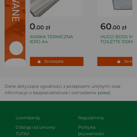
160
60
.00 zł
.00 zł
DRUKARKA TERMICZNA
HUGO BOSS MAN
FICHERO A4
TOILETTE 100ML
Do koszyka
Do koszy
Dane dotyczące zgodności z przepisami unijnymi oraz
informacje o bezpieczeństwie i ostrzeżenia:
pokaż
Loombardy
Regulaminy
Odstąp od umowy 
Polityka 
TUTAJ
prywatności