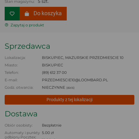
5 szt.
Stan magazynu:
Do koszyka
Zapytaj o produkt
Sprzedawca
Lokalizacja:
BISKUPIEC, MAZURSKIE PRZEDMIESCIE 10
Miasto:
BISKUPIEC
Telefon:
(89) 612 37 00
E-mail:
PRZEDMIESCIE10@LOOMBARD.PL
Godz. otwarcia:
NIECZYNNE
(dziś)
Produkty z tej lokalizacji
Dostawa
Obiór osobisty:
Bezpłatnie
Automaty i punkty
5.00 zł
odbioru Pocztex: