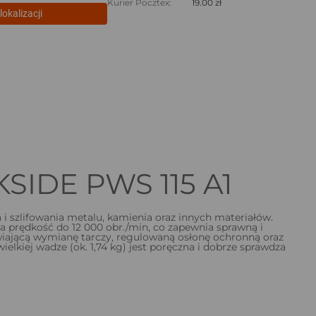
Kurier Pocztex:
19.00 zł
lokalizacji
SIDE PWS 115 A1
i szlifowania metalu, kamienia oraz innych materiałów.
a prędkość do 12 000 obr./min, co zapewnia sprawną i
twiającą wymianę tarczy, regulowaną osłonę ochronną oraz
lkiej wadze (ok. 1,74 kg) jest poręczna i dobrze sprawdza