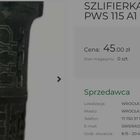
SZLIFIER
PWS 115 A1
45
Cena:
.00 zł
0 szt.
Stan magazynu:
Sprzedawca
Lokalizacja:
WROCŁAW
Miasto:
WROCŁ
Telefon:
71 750 37 
E-mail:
SWIERA
Godz. otwarcia:
8:15 - 20: