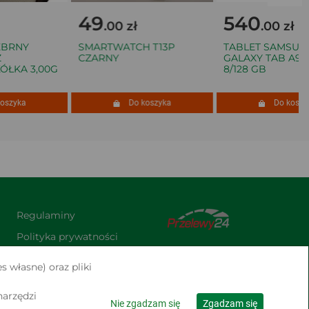
49
540
.00 zł
.00 zł
RNY
SMARTWATCH T13P
TABLET SAMSUNG
CZARNY
GALAXY TAB A9+ (X21
KA 3,00G
8/128 GB
zyka
Do koszyka
Do koszyka
Regulaminy
Polityka prywatności
Praca
s własne) oraz pliki
Kontakt
narzędzi
Nie zgadzam się
Zgadzam się