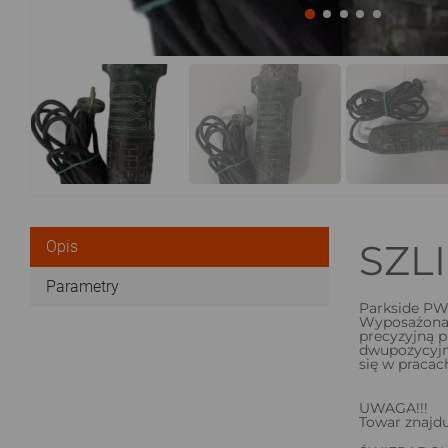
SZL
Opis
Parametry
Parkside PWS
Wyposażona j
precyzyjną p
dwupozycyjny
się w praca
UWAGA!!!
Towar znajdu