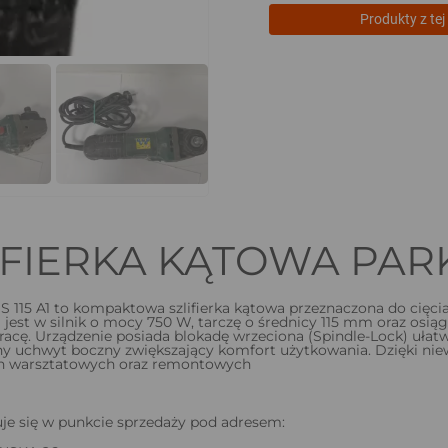
Produkty z tej 
IFIERKA KĄTOWA PARK
 115 A1 to kompaktowa szlifierka kątowa przeznaczona do cięcia 
est w silnik o mocy 750 W, tarczę o średnicy 115 mm oraz osiąg
racę. Urządzenie posiada blokadę wrzeciona (Spindle-Lock) uła
 uchwyt boczny zwiększający komfort użytkowania. Dzięki niewie
ch warsztatowych oraz remontowych
je się w punkcie sprzedaży pod adresem: