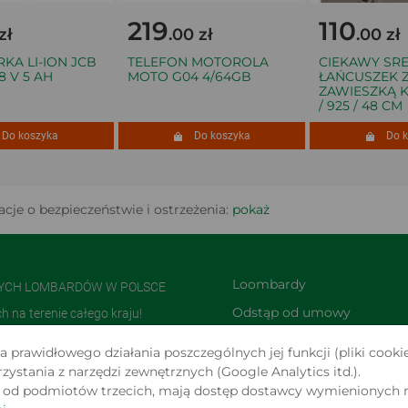
219
110
.00 zł
.00 zł
LI-ION JCB
TELEFON MOTOROLA
CIEKAWY SREB
V 5 AH
MOTO G04 4/64GB
ŁAŃCUSZEK Z
ZAWIESZKĄ KÓŁ
/ 925 / 48 CM
 koszyka
Do koszyka
Do kos
cje o bezpieczeństwie i ostrzeżenia:
pokaż
Loombardy
NYCH LOMBARDÓW W POLSCE
Odstąp od umowy 
na terenie całego kraju!
TUTAJ
olsce i jedną z największych w
 prawidłowego działania poszczególnych jej funkcji (pliki cookie
Zwroty i reklamacje
stania z narzędzi zewnętrznych (Google Analytics itd.).
s od podmiotów trzecich, mają dostęp dostawcy wymienionych 
 W SERWISIE