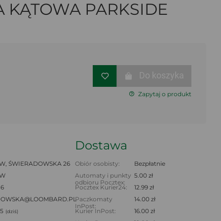
KA KĄTOWA PARKSIDE
Do koszyka
Zapytaj o produkt
Dostawa
, ŚWIERADOWSKA 26
Obiór osobisty:
Bezpłatnie
AW
Automaty i punkty
5.00 zł
odbioru Pocztex:
16
Pocztex Kurier24:
12.99 zł
DOWSKA@LOOMBARD.PL
Paczkomaty
14.00 zł
InPost:
45
Kurier InPost:
16.00 zł
(dziś)