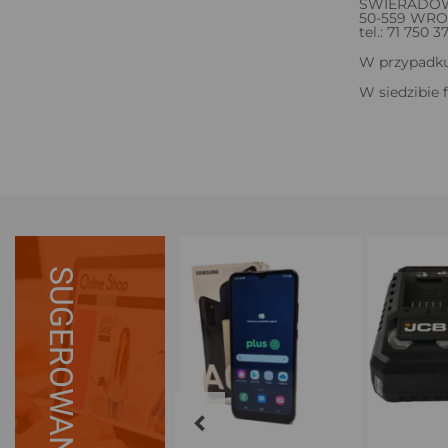
ŚWIERADOW
50-559 WR
tel.: 71 750 3
W przypadku 
W siedzibie 
SUGEROWANE