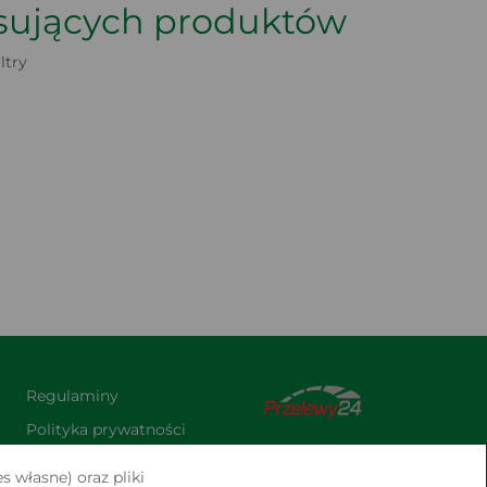
asujących produktów
iltry
Regulaminy
Polityka prywatności
Praca
s własne) oraz pliki