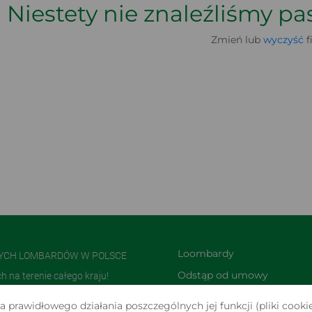
Niestety nie znaleźliśmy p
Zmień lub
wyczyść
f
Loombardy
NYCH LOMBARDÓW W POLSCE
Odstąp od umowy 
na terenie całego kraju!
TUTAJ
olsce i jedną z największych w
 prawidłowego działania poszczególnych jej funkcji (pliki cookie
Zwroty i reklamacje