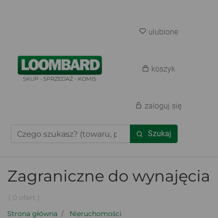
ulubione
koszyk
SKUP - SPRZEDAŻ - KOMIS
zaloguj się
Szukaj
Zagraniczne do wynajęcia
( 0 ofert )
Strona główna
Nieruchomości