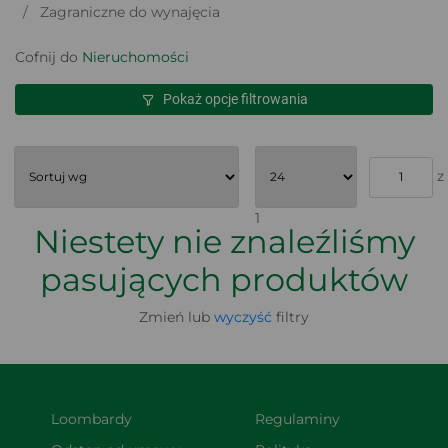
Zagraniczne do wynajęcia
Cofnij do
Nieruchomości
Pokaż opcje filtrowania
z
1
Niestety nie znaleźliśmy
pasujących produktów
Zmień lub
wyczyść
filtry
Loombardy
Regulaminy