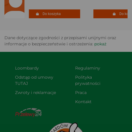
Do koszyka
Do koszy
Dane dotyczące zgodności z przepisami unijnymi oraz
informacje o bezpieczeństwie i ostrzeżenia:
pokaż
Loombardy
Regulaminy
Odstąp od umowy 
Polityka 
TUTAJ
prywatności
Zwroty i reklamacje
Praca
Kontakt