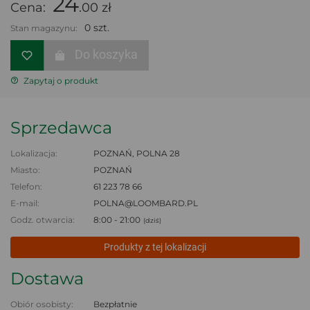
24
Cena:
.00 zł
0 szt.
Stan magazynu:
Do koszyka
Zapytaj o produkt
Sprzedawca
Lokalizacja:
POZNAŃ, POLNA 28
Miasto:
POZNAŃ
Telefon:
61 223 78 66
E-mail:
POLNA@LOOMBARD.PL
Godz. otwarcia:
8:00 - 21:00
(dziś)
Produkty z tej lokalizacji
Dostawa
Obiór osobisty:
Bezpłatnie