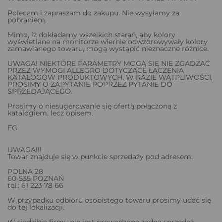
Polecam i zapraszam do zakupu. Nie wysyłamy za
pobraniem.
Mimo, iż dokładamy wszelkich starań, aby kolory
wyświetlane na monitorze wiernie odwzorowywały kolory
zamawianego towaru, mogą wystąpić nieznaczne różnice.
UWAGA! NIEKTÓRE PARAMETRY MOGĄ SIĘ NIE ZGADZAĆ
PRZEZ WYMOGI ALLEGRO DOTYCZĄCE ŁĄCZENIA
KATALOGÓW PRODUKTOWYCH. W RAZIE WĄTPLIWOŚCI,
PROSIMY O ZAPYTANIE POPRZEZ PYTANIE DO
SPRZEDAJĄCEGO.
Prosimy o niesugerowanie się ofertą połączoną z
katalogiem, lecz opisem.
EG
UWAGA!!!
Towar znajduje się w punkcie sprzedaży pod adresem:
POLNA 28
60-535 POZNAŃ
tel.: 61 223 78 66
W przypadku odbioru osobistego towaru prosimy udać się
do tej lokalizacji.
W siedzibie firmy nie jest prowadzona żadna sprzedaż.