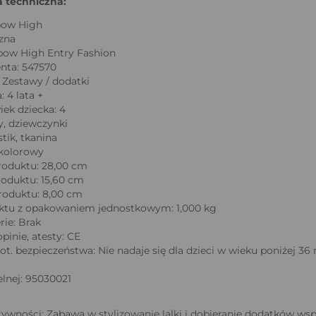
a techniczna:
bow High
czna
bow High Entry Fashion
nta: 547570
: Zestawy / dodatki
 4 lata +
ek dziecka: 4
y, dziewczynki
stik, tkanina
okolorowy
oduktu: 28,00 cm
oduktu: 15,60 cm
roduktu: 8,00 cm
tu z opakowaniem jednostkowym: 1,000 kg
rie: Brak
opinie, atesty: CE
ot. bezpieczeństwa: Nie nadaje się dla dzieci w wieku poniżej
elnej: 95030021
ywności: Zabawa w stylizowanie lalki i dobieranie dodatków wspa