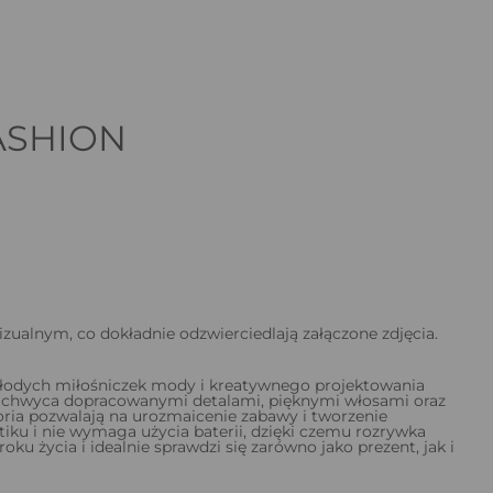
ASHION
zualnym, co dokładnie odzwierciedlają załączone zdjęcia.
młodych miłośniczek mody i kreatywnego projektowania
m zachwyca dopracowanymi detalami, pięknymi włosami oraz
oria pozwalają na urozmaicenie zabawy i tworzenie
iku i nie wymaga użycia baterii, dzięki czemu rozrywka
ku życia i idealnie sprawdzi się zarówno jako prezent, jak i