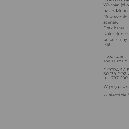
Wysoka jako
na codzienn
Modowe akce
scenek.
Brak baterii
Kolekcjoners
półce z innym
P.B
UWAGA!!!
Towar znajdu
PIOTRA ŚCI
60-139 POZ
tel.: 797 000
W przypadku 
W siedzibie 