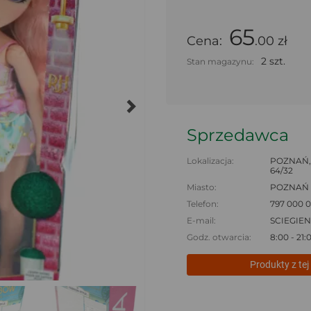
65
Cena:
.00 zł
2 szt.
Stan magazynu:
Sprzedawca
Lokalizacja:
POZNAŃ,
64/32
Miasto:
POZNAŃ
Telefon:
797 000 
E-mail:
SCIEGIE
Godz. otwarcia:
8:00 - 21:
Produkty z tej 