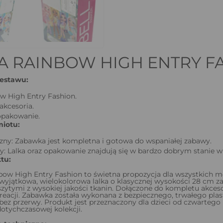
A RAINBOW HIGH ENTRY F
estawu:
w High Entry Fashion.
akcesoria.
opakowanie.
iotu:
zny: Zabawka jest kompletna i gotowa do wspaniałej zabawy.
y: Lalka oraz opakowanie znajdują się w bardzo dobrym stanie wi
tu:
bow High Entry Fashion to świetna propozycja dla wszystkich 
Ta wyjątkowa, wielokolorowa lalka o klasycznej wysokości 28 c
zytymi z wysokiej jakości tkanin. Dołączone do kompletu akces
reacji. Zabawka została wykonana z bezpiecznego, trwałego plast
ez przerwy. Produkt jest przeznaczony dla dzieci od czwartego ro
otychczasowej kolekcji.