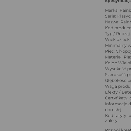
Specyfikacj
Marka: Rain
Seria: Klasy
Nazwa: Rain
Kod produce
Typ / Rodzaj
Wiek dziecka:
Minimalny wi
Płeć: Chłopc
Materiał: Pla
Kolor: Wiel
Wysokość pr
Szerokość pr
Głębokość p
Waga produk
Efekty / Bate
Certyfikaty, 
Informacje d
dorosłej.
Kod taryfy c
Zalety:
Rozwój kreat