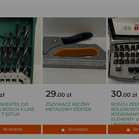
29
30
.00 zł
.00 zł
IERTEŁ DO
ZSZYWACZ RĘCZNY
BOSCH ZESTA
OSCH X-LINE
METALOWY DEXTER
KOLOROWO-
7 SZTUK
KODOWANY 3
ELEMENTY UC
UNIWERSALN
o koszyka
Do koszyka
Do ko