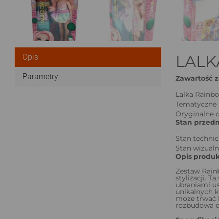
LALK
Opis
Parametry
Zawartość z
Lalka Rainbo
Tematyczne 
Oryginalne 
Stan przedm
Stan technic
Stan wizualn
Opis produk
Zestaw Rain
stylizacji. 
ubraniami us
unikalnych k
może trwać b
rozbudowa d