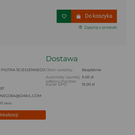
Do koszyka
Zapytaj o produkt
Dostawa
 PIOTRA ŚCIEGIENNEGO
Obiór osobisty:
Bezpłatnie
Automaty i punkty
5.00 zł
odbioru Pocztex:
Kurier DPD:
15.00 zł
097
NNEGO64@GMAIL.COM
00
(dziś)
lokalizacji