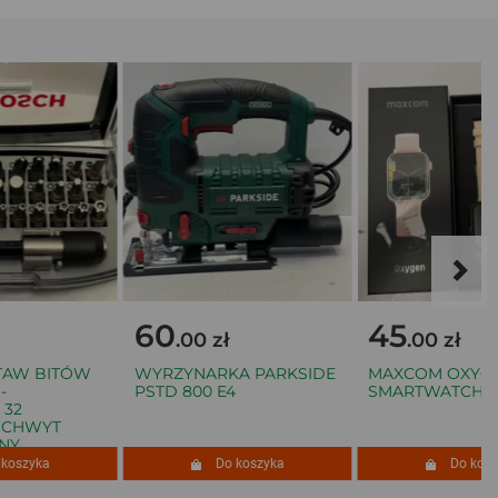
60
45
.00 zł
.00 zł
W BITÓW
WYRZYNARKA PARKSIDE
MAXCOM OXYGEN
PSTD 800 E4
SMARTWATCH R
2
HWYT
Y
szyka
Do koszyka
Do koszyk