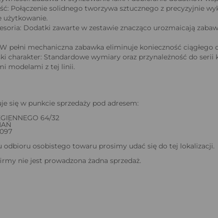
ść: Połączenie solidnego tworzywa sztucznego z precyzyjnie w
e użytkowanie.
soria: Dodatki zawarte w zestawie znacząco urozmaicają zaba
: W pełni mechaniczna zabawka eliminuje konieczność ciągłego 
ki charakter: Standardowe wymiary oraz przynależność do serii kl
i modelami z tej linii.
je się w punkcie sprzedaży pod adresem:
EGIENNEGO 64/32
NAŃ
 097
odbioru osobistego towaru prosimy udać się do tej lokalizacji.
firmy nie jest prowadzona żadna sprzedaż.