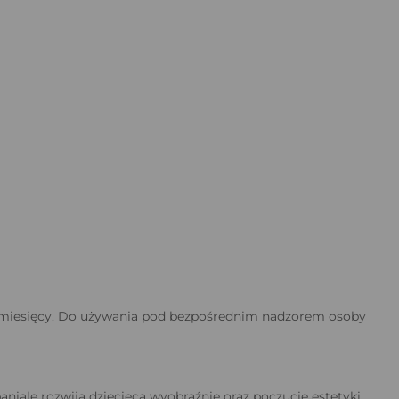
 36 miesięcy. Do używania pod bezpośrednim nadzorem osoby
niale rozwija dziecięcą wyobraźnię oraz poczucie estetyki.