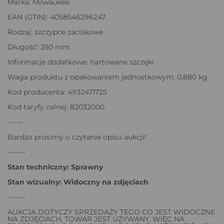
Marka: Milwaukee
EAN (GTIN): 4058546296247
Rodzaj: szczypce zaciskowe
Długość: 250 mm
Informacje dodatkowe: hartowane szczęki
Waga produktu z opakowaniem jednostkowym: 0,880 kg
Kod producenta: 4932471725
Kod taryfy celnej: 82032000
------
Bardzo prosimy o czytanie opisu aukcji!
-------
Stan techniczny: Sprawny
Stan wizualny: Widoczny na zdjęciach
-------
AUKCJA DOTYCZY SPRZEDAŻY TEGO CO JEST WIDOCZNE
NA ZDJĘCIACH, TOWAR JEST UŻYWANY, WIĘC NA