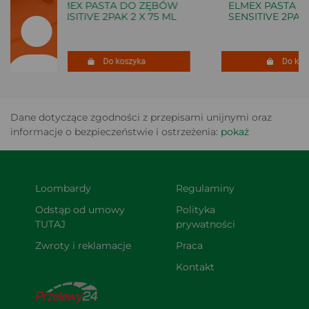
ELMEX PASTA DO ZĘBÓW
ELMEX PASTA D
SENSITIVE 2PAK 2 X 75 ML
SENSITIVE 2PAK 2
Do koszyka
Do kosz
Dane dotyczące zgodności z przepisami unijnymi oraz
informacje o bezpieczeństwie i ostrzeżenia:
pokaż
Loombardy
Regulaminy
Odstąp od umowy 
Polityka 
TUTAJ
prywatności
Zwroty i reklamacje
Praca
Kontakt