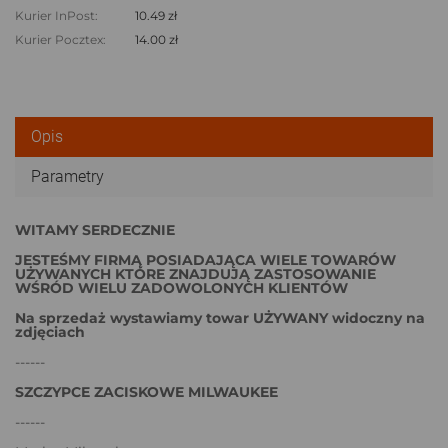
Kurier InPost:
10.49 zł
Kurier Pocztex:
14.00 zł
Opis
Parametry
WITAMY SERDECZNIE
JESTEŚMY FIRMĄ POSIADAJĄCA WIELE TOWARÓW
UŻYWANYCH KTÓRE ZNAJDUJĄ ZASTOSOWANIE
WŚRÓD WIELU ZADOWOLONYCH KLIENTÓW
Na sprzedaż wystawiamy towar UŻYWANY widoczny na
zdjęciach
------
SZCZYPCE ZACISKOWE MILWAUKEE
------