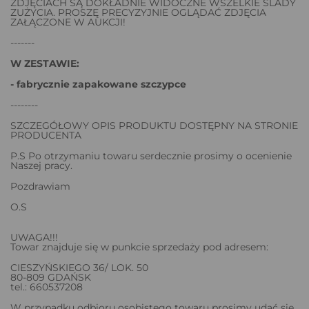
ZDJĘCIACH SĄ DOKŁADNIE WIDOCZNE WSZELKIE ŚLADY
ZUŻYCIA. PROSZĘ PRECYZYJNIE OGLĄDAĆ ZDJĘCIA
ZAŁĄCZONE W AUKCJI!
-------
W ZESTAWIE:
- fabrycznie zapakowane szczypce
--------
SZCZEGÓŁOWY OPIS PRODUKTU DOSTĘPNY NA STRONIE
PRODUCENTA
P.S Po otrzymaniu towaru serdecznie prosimy o ocenienie
Naszej pracy.
Pozdrawiam
O.S
UWAGA!!!
Towar znajduje się w punkcie sprzedaży pod adresem:
CIESZYŃSKIEGO 36/ LOK. 50
80-809 GDAŃSK
tel.: 660537208
W przypadku odbioru osobistego towaru prosimy udać się