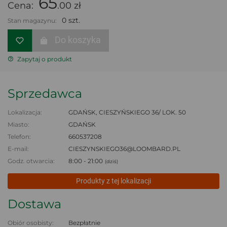
65
Cena:
.00 zł
0 szt.
Stan magazynu:
Do koszyka
Zapytaj o produkt
Sprzedawca
Lokalizacja:
GDAŃSK, CIESZYŃSKIEGO 36/ LOK. 50
Miasto:
GDAŃSK
Telefon:
660537208
E-mail:
CIESZYNSKIEGO36@LOOMBARD.PL
Godz. otwarcia:
8:00 - 21:00
(dziś)
Produkty z tej lokalizacji
Dostawa
Obiór osobisty:
Bezpłatnie