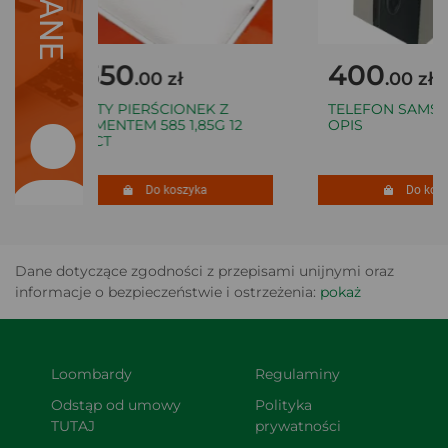
2350
400
.00 zł
.00 zł
ZŁOTY PIERŚCIONEK Z
TELEFON SAMSUN
DIAMENTEM 585 1,85G 12
OPIS
0,16CT
Do koszyka
Do koszy
Dane dotyczące zgodności z przepisami unijnymi oraz
informacje o bezpieczeństwie i ostrzeżenia:
pokaż
Loombardy
Regulaminy
Odstąp od umowy 
Polityka 
TUTAJ
prywatności