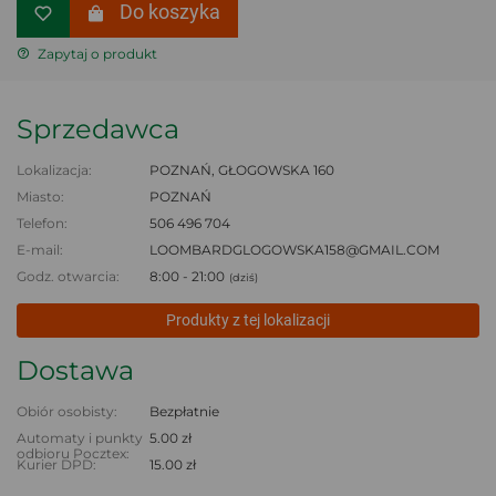
Do koszyka
Zapytaj o produkt
Sprzedawca
Lokalizacja:
POZNAŃ, GŁOGOWSKA 160
Miasto:
POZNAŃ
Telefon:
506 496 704
E-mail:
LOOMBARDGLOGOWSKA158@GMAIL.COM
Godz. otwarcia:
8:00 - 21:00
(dziś)
Produkty z tej lokalizacji
Dostawa
Obiór osobisty:
Bezpłatnie
Automaty i punkty
5.00 zł
odbioru Pocztex:
Kurier DPD:
15.00 zł