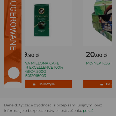
SUGEROWANE
29
20
.90 zł
.00 zł
KAWA MIELONA CAFE
MŁYNEK KOSTKA
D'OR EXCELLENCE 100%
ARABICA 500G
8003012018003
Do koszyka
Do koszy
Dane dotyczące zgodności z przepisami unijnymi oraz
informacje o bezpieczeństwie i ostrzeżenia:
pokaż