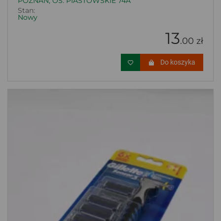
POZNAŃ, OS. PIASTOWSKIE 74A
Stan:
Nowy
13
.00 zł
Do koszyka