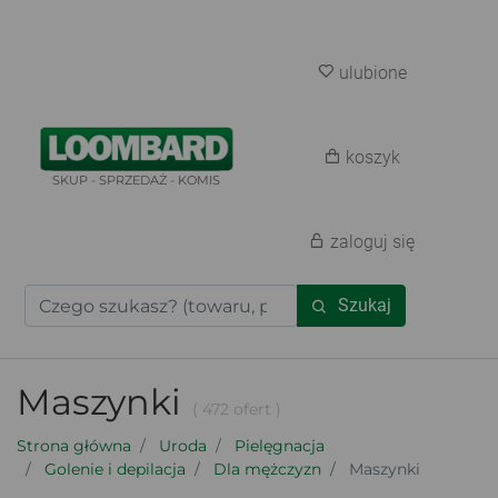
ulubione
koszyk
SKUP - SPRZEDAŻ - KOMIS
zaloguj się
Szukaj
Maszynki
( 472 ofert )
Strona główna
Uroda
Pielęgnacja
Golenie i depilacja
Dla mężczyzn
Maszynki