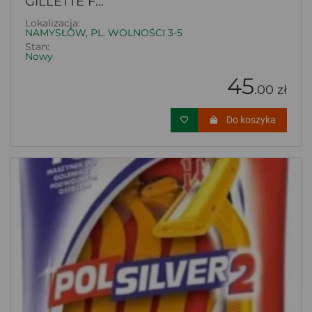
GILLETTE F...
Lokalizacja:
NAMYSŁÓW, PL. WOLNOŚCI 3-5
Stan:
Nowy
45
.00 zł
Do koszyka