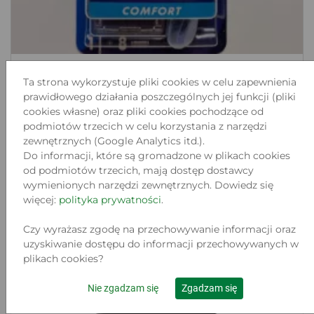
MASZYNKA NA WKŁADY DO GOLENIA
Ta strona wykorzystuje pliki cookies w celu zapewnienia
GILLETTE S...
prawidłowego działania poszczególnych jej funkcji (pliki
Lokalizacja:
cookies własne) oraz pliki cookies pochodzące od
WROCŁAW, KIEŁCZOWSKA 51B
podmiotów trzecich w celu korzystania z narzędzi
Stan:
zewnętrznych (Google Analytics itd.).
Nowy
Do informacji, które są gromadzone w plikach cookies
25
od podmiotów trzecich, mają dostęp dostawcy
.00 zł
wymienionych narzędzi zewnętrznych. Dowiedz się
więcej:
polityka prywatności
.
Do koszyka
Czy wyrażasz zgodę na przechowywanie informacji oraz
uzyskiwanie dostępu do informacji przechowywanych w
plikach cookies?
Nie zgadzam się
Zgadzam się