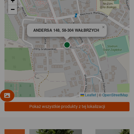
+
−
×
ANDERSA 148, 58-304 WAŁBRZYCH
Leaflet
|
©
OpenStreetMap
Pokaż wszystkie produkty z tej lokalizacji