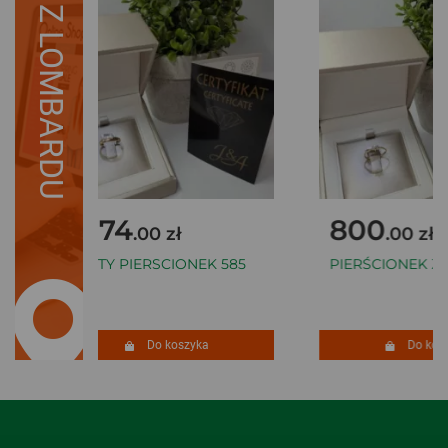
Z LOMBARDU
1074
800
.00 zł
.00 zł
ZŁOTY PIERSCIONEK 585
PIERŚCIONEK ZŁ
Do koszyka
Do kosz