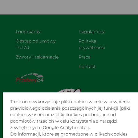
Loombardy
Regulaminy
Odstąp od umowy 
Polityka 
TUTAJ
prywatności
Zwroty i reklamacje
Praca
Kontakt
Ta strona wykorzystuje pliki cookies w celu zapewnienia
prawidłowego działania poszczególnych jej funkcji (pliki
cookies własne) oraz pliki cookies pochodzące od
podmiotów trzecich w celu korzystania z narzędzi
zewnętrznych (Google Analytics itd.).
Do informacji, które są gromadzone w plikach cookies