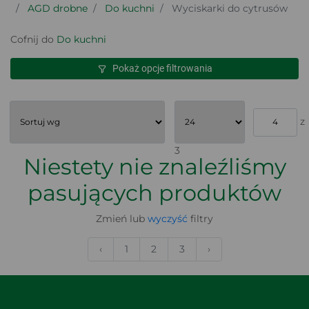
AGD drobne
Do kuchni
Wyciskarki do cytrusów
Cofnij do
Do kuchni
Pokaż opcje filtrowania
z
3
Niestety nie znaleźliśmy
pasujących produktów
Zmień lub
wyczyść
filtry
‹
1
2
3
›