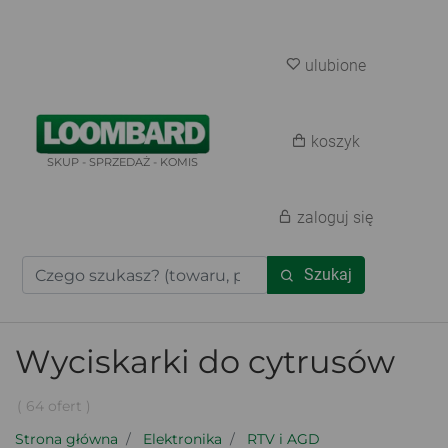
ulubione
koszyk
SKUP - SPRZEDAŻ - KOMIS
zaloguj się
Szukaj
Wyciskarki do cytrusów
( 64 ofert )
Strona główna
Elektronika
RTV i AGD