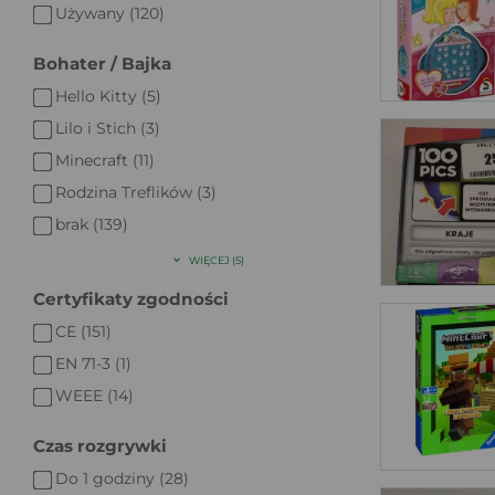
Używany (120)
Bohater / Bajka
Hello Kitty (5)
Lilo i Stich (3)
Minecraft (11)
Rodzina Treflików (3)
brak (139)
WIĘCEJ (5)
Certyfikaty zgodności
CE (151)
EN 71-3 (1)
WEEE (14)
Czas rozgrywki
Do 1 godziny (28)