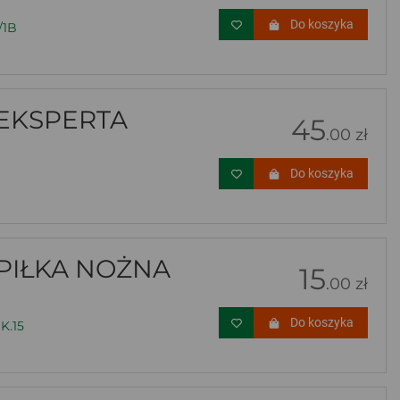
Do koszyka
/1B
EKSPERTA
45
.00 zł
Do koszyka
 PIŁKA NOŻNA
15
.00 zł
Do koszyka
K.15