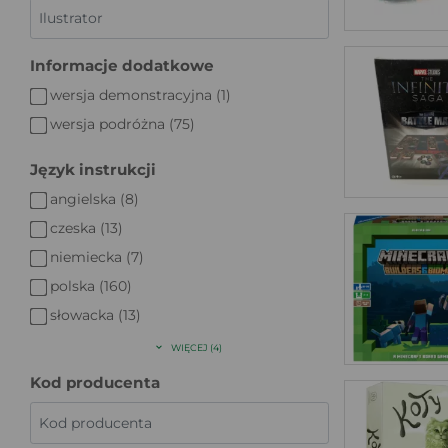
Informacje dodatkowe
wersja demonstracyjna (1)
wersja podróżna (75)
Język instrukcji
angielska (8)
czeska (13)
niemiecka (7)
polska (160)
słowacka (13)
WIĘCEJ (4)
Kod producenta