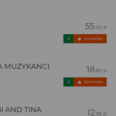
55
.00 zł
Do koszyka
 MUZYKANCI
18
.80 zł
Do koszyka
BI AND TINA
12
.99 zł