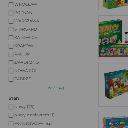
WROCŁAW
POZNAŃ
WARSZAWA
STARGARD
KATOWICE
KRAKÓW
RADOM
JAWORZNO
NOWA SÓL
ZABRZE
WIĘCEJ (45)
Stan
Nowy (76)
Nowy z defektem (1)
Powystawowy (42)