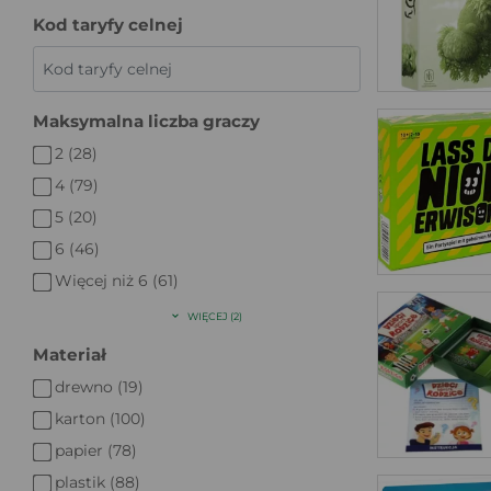
Kod taryfy celnej
Maksymalna liczba graczy
2 (28)
4 (79)
5 (20)
6 (46)
Więcej niż 6 (61)
WIĘCEJ (2)
Materiał
drewno (19)
karton (100)
papier (78)
plastik (88)