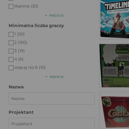
tkanina (30)
WIĘCEJ (5)
Minimalna liczba graczy
1 (50)
2 (150)
3 (19)
4 (6)
więcej niż 6 (10)
WIĘCEJ (1)
Nazwa
Projektant