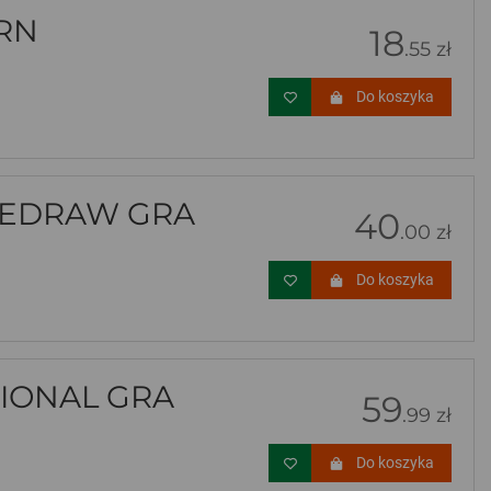
RN
18
.55 zł
Do koszyka
REDRAW GRA
40
.00 zł
Do koszyka
TIONAL GRA
59
.99 zł
Do koszyka