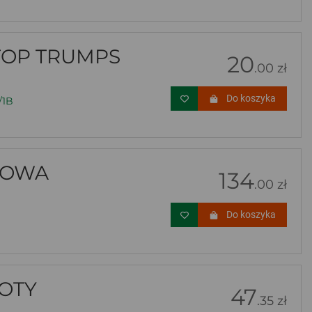
TOP TRUMPS
20
.00 zł
Do koszyka
/1B
ZOWA
134
.00 zł
Do koszyka
KOTY
47
.35 zł