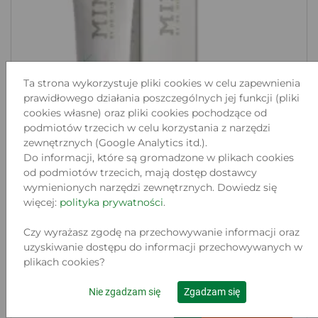
Ta strona wykorzystuje pliki cookies w celu zapewnienia
prawidłowego działania poszczególnych jej funkcji (pliki
cookies własne) oraz pliki cookies pochodzące od
podmiotów trzecich w celu korzystania z narzędzi
zewnętrznych (Google Analytics itd.).
Do informacji, które są gromadzone w plikach cookies
PASTA DO ZĘBÓW MINT BY
od podmiotów trzecich, mają dostęp dostawcy
DR.MINTCHEVA KID'...
wymienionych narzędzi zewnętrznych. Dowiedz się
więcej:
polityka prywatności
.
Lokalizacja:
ZIELONA GÓRA, JEDNOŚCI 22
Stan:
Czy wyrażasz zgodę na przechowywanie informacji oraz
Nowy
uzyskiwanie dostępu do informacji przechowywanych w
plikach cookies?
65
.00 zł
Nie zgadzam się
Zgadzam się
Do koszyka