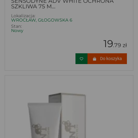
SENSODYNE ADV WHITE OCHRONA
SZKLIWA 75 M...
Lokalizacja:
WROCŁAW, GŁOGOWSKA 6
Stan:
Nowy
19
.79 zł
Do koszyka