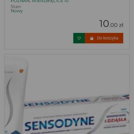
POZNAŃ, WIERZBIĘCICE 10
Stan:
Nowy
10
.00 zł
Do koszyka