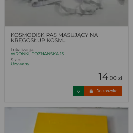
KOSMODISK PAS MASUJĄCY NA
KRĘGOSŁUP KOSM...
Lokalizacja:
WRONKI, POZNAŃSKA 15
Stan:
Używany
14
.00 zł
Do koszyka