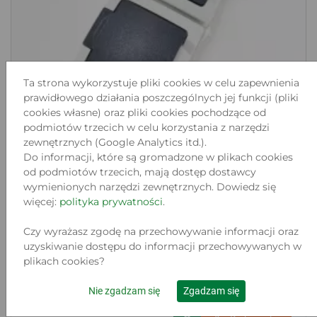
Ta strona wykorzystuje pliki cookies w celu zapewnienia
prawidłowego działania poszczególnych jej funkcji (pliki
cookies własne) oraz pliki cookies pochodzące od
podmiotów trzecich w celu korzystania z narzędzi
zewnętrznych (Google Analytics itd.).
Do informacji, które są gromadzone w plikach cookies
od podmiotów trzecich, mają dostęp dostawcy
GNIAZDO SIECIOWE Z KLAPKĄ KOPP
wymienionych narzędzi zewnętrznych. Dowiedz się
IP44 / OP...
więcej:
polityka prywatności
.
Lokalizacja:
JĘDRZEJÓW, PARTYZANTÓW 2
Czy wyrażasz zgodę na przechowywanie informacji oraz
Stan:
uzyskiwanie dostępu do informacji przechowywanych w
Uszkodzony
plikach cookies?
23
.00 zł
Nie zgadzam się
Zgadzam się