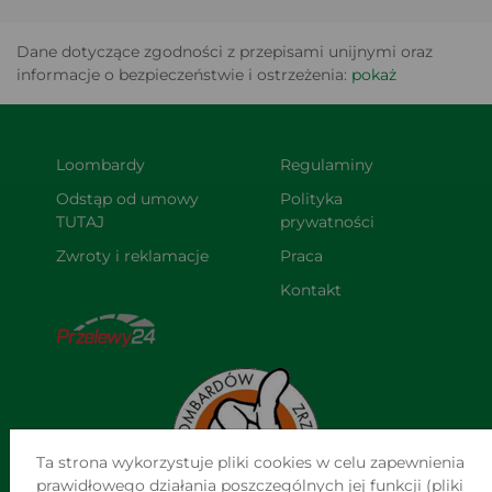
Dane dotyczące zgodności z przepisami unijnymi oraz
informacje o bezpieczeństwie i ostrzeżenia:
pokaż
Loombardy
Regulaminy
Odstąp od umowy 
Polityka 
TUTAJ
prywatności
Zwroty i reklamacje
Praca
Kontakt
Ta strona wykorzystuje pliki cookies w celu zapewnienia
prawidłowego działania poszczególnych jej funkcji (pliki