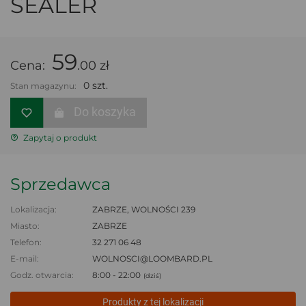
SEALER
59
Cena:
.00 zł
0 szt.
Stan magazynu:
Do koszyka
Zapytaj o produkt
Sprzedawca
Lokalizacja:
ZABRZE, WOLNOŚCI 239
Miasto:
ZABRZE
Telefon:
32 271 06 48
E-mail:
WOLNOSCI@LOOMBARD.PL
Godz. otwarcia:
8:00 - 22:00
(dziś)
Produkty z tej lokalizacji