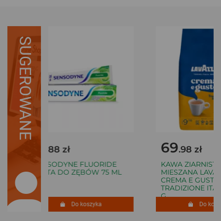
SUGEROWANE
12
69
.88 zł
.98 zł
SENSODYNE FLUORIDE
KAWA ZIARNISTA
PASTA DO ZĘBÓW 75 ML
MIESZANA LAVAZ
CREMA E GUSTO
TRADIZIONE ITALI
G
Do koszyka
Do koszy