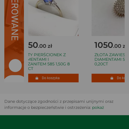
SUGEROWANE
1050
1050
.00 zł
.00 zł
ZŁOTY PIERŚCIONEK Z
ZŁOTA ZAWIESZK
DIAMENTAMI I
DIAMENTAMI 585 
TANZANITEM 585 1,50G 8
0,20CT
0,06CT
Do koszyka
Do koszy
Dane dotyczące zgodności z przepisami unijnymi oraz
informacje o bezpieczeństwie i ostrzeżenia:
pokaż