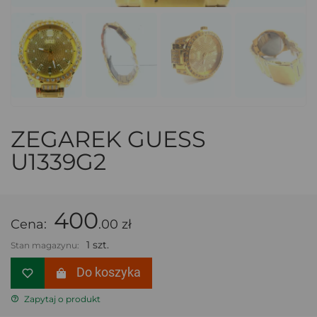
ZEGAREK GUESS
U1339G2
400
Cena:
.00 zł
1 szt.
Stan magazynu:
Do koszyka
Zapytaj o produkt