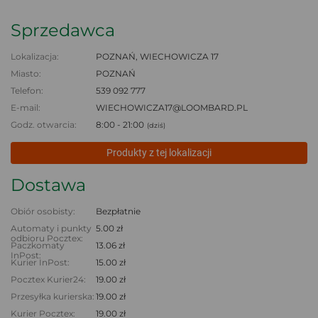
Sprzedawca
Lokalizacja:
POZNAŃ, WIECHOWICZA 17
Miasto:
POZNAŃ
Telefon:
539 092 777
E-mail:
WIECHOWICZA17@LOOMBARD.PL
Godz. otwarcia:
8:00 - 21:00
(dziś)
Produkty z tej lokalizacji
Dostawa
Obiór osobisty:
Bezpłatnie
Automaty i punkty
5.00 zł
odbioru Pocztex:
Paczkomaty
13.06 zł
InPost:
Kurier InPost:
15.00 zł
Pocztex Kurier24:
19.00 zł
Przesyłka kurierska:
19.00 zł
Kurier Pocztex:
19.00 zł