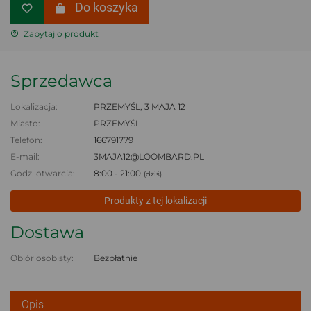
Do koszyka
Zapytaj o produkt
Sprzedawca
Lokalizacja:
PRZEMYŚL, 3 MAJA 12
Miasto:
PRZEMYŚL
Telefon:
166791779
E-mail:
3MAJA12@LOOMBARD.PL
Godz. otwarcia:
8:00 - 21:00
(dziś)
Produkty z tej lokalizacji
Dostawa
Obiór osobisty:
Bezpłatnie
Opis