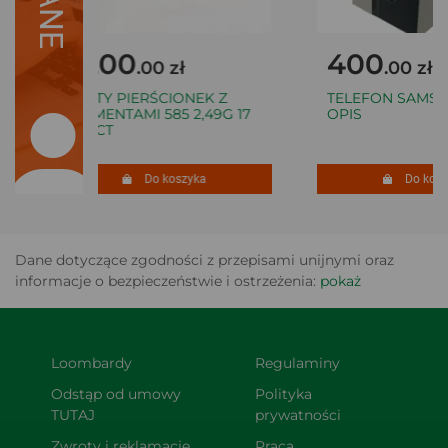
2200
400
.00 zł
.00 zł
ZŁOTY PIERŚCIONEK Z
TELEFON SAMSUN
DIAMENTAMI 585 2,49G 17
OPIS
0,20CT
Do koszyka
Do koszy
Dane dotyczące zgodności z przepisami unijnymi oraz
informacje o bezpieczeństwie i ostrzeżenia:
pokaż
Loombardy
Regulaminy
Odstąp od umowy 
Polityka 
TUTAJ
prywatności
Zwroty i reklamacje
Praca