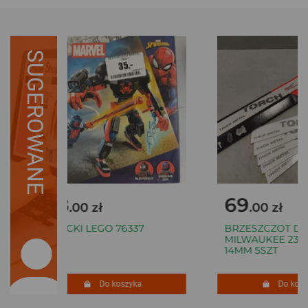
SUGEROWANE
28
69
.00 zł
.00 zł
KLOCKI LEGO 76337
BRZESZCZOT DO
MILWAUKEE 230M
14MM 5SZT
Do koszyka
Do koszy