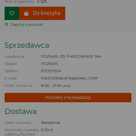
3 szt.
Stan magazynu:
Do koszyka
Zapytaj o produkt
Sprzedawca
Lokalizacja:
POZNAŃ, OS. PIASTOWSKIE 74A
Miasto:
POZNAŃ
Telefon:
572707204
E-mail:
PIASTOWSKIE74@GMAIL.COM
Godz. otwarcia:
8:00 - 21:00
(dziś)
Produkty z tej lokalizacji
Dostawa
Obiór osobisty:
Bezpłatnie
Automaty i punkty
5.00 zł
odbioru Pocztex: