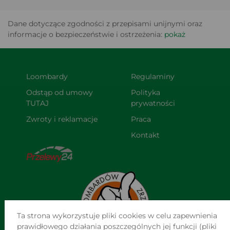
Dane dotyczące zgodności z przepisami unijnymi oraz
informacje o bezpieczeństwie i ostrzeżenia:
pokaż
Loombardy
Regulaminy
Odstąp od umowy 
Polityka 
TUTAJ
prywatności
Zwroty i reklamacje
Praca
Kontakt
Ta strona wykorzystuje pliki cookies w celu zapewnienia
prawidłowego działania poszczególnych jej funkcji (pliki