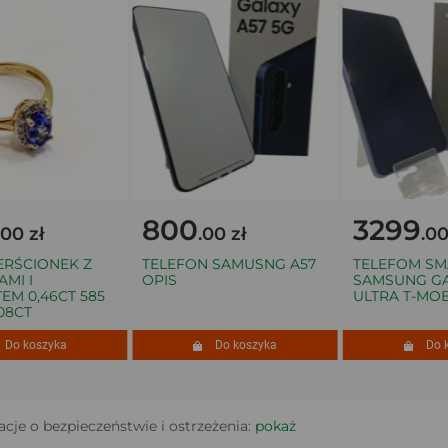
800
3299
0 zł
.00 zł
.00 z
ŚCIONEK Z
TELEFON SAMUSNG A57
TELEFOM SMA
 I
OPIS
SAMSUNG GALA
 0,46CT 585
ULTRA T-MOBIL
8CT
o koszyka
Do koszyka
Do kos
cje o bezpieczeństwie i ostrzeżenia:
pokaż