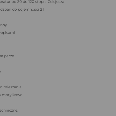
ratur od 30 do 120 stopni Celsjusza
dzban do pojemności 2 l
enny
rzepisami
na parze
o
o mieszania
o motylkowe
echniczne: