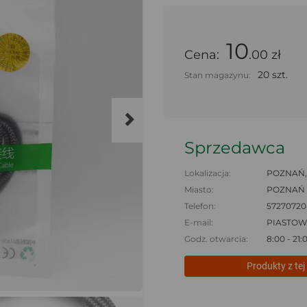
10
Cena:
.00 zł
20 szt.
Stan magazynu:
Sprzedawca
Lokalizacja:
POZNAŃ, 
Miasto:
POZNAŃ
Telefon:
57270720
E-mail:
PIASTOW
Godz. otwarcia:
8:00 - 21:
Produkty z tej 