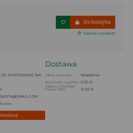
Do koszyka
Zapytaj o produkt
Dostawa
OS. PIASTOWSKIE 74A
Obiór osobisty:
Bezpłatnie
Automaty i punkty
5.00 zł
odbioru Pocztex:
4
Kurier DPD:
15.00 zł
SKIE74@GMAIL.COM
00
(dziś)
lokalizacji