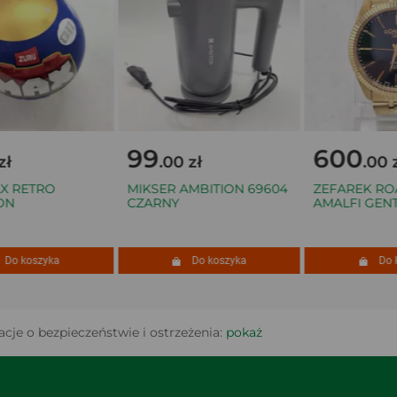
99
600
.00 zł
.00 zł
RETRO
MIKSER AMBITION 69604
ZEFAREK ROA
CZARNY
AMALFI GENTS
 koszyka
Do koszyka
Do kos
cje o bezpieczeństwie i ostrzeżenia:
pokaż