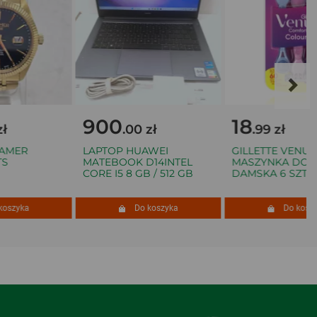
900
18
.00 zł
.99 zł
MER
LAPTOP HUAWEI
GILLETTE VENUS 3
MATEBOOK D14INTEL
MASZYNKA DO GO
CORE I5 8 GB / 512 GB
DAMSKA 6 SZT.
zyka
Do koszyka
Do koszyka