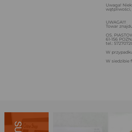
Uwaga! Niek
wątpliwości,
UWAGA!!!
Towar znajdu
OS. PIASTO
61-156 POZ
tel.: 5727072
W przypadku 
W siedzibie 