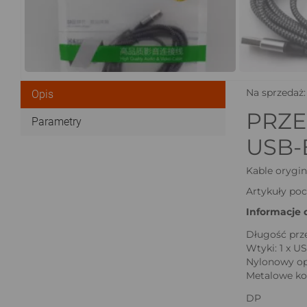
Na sprzedaż:
Opis
PRZE
Parametry
USB-
Kable orygin
Artykuły po
Informacje 
Długość prz
Wtyki: 1 x U
Nylonowy opl
Metalowe ko
DP