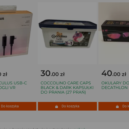
30
40
ł
.00 zł
.00 zł
US USB-C
COCCOLINO CARE CAPS
OKULARY DO P
I VR
BLACK & DARK KAPSUŁKI
DECATHLON B-
DO PRANIA (27 PRAŃ)
 koszyka
Do koszyka
Do kosz