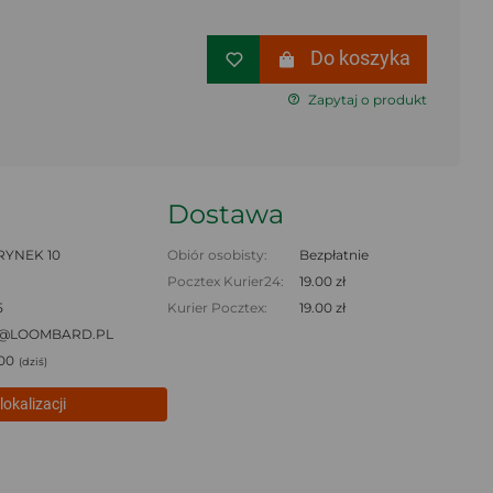
Do koszyka
Zapytaj o produkt
Dostawa
RYNEK 10
Obiór osobisty:
Bezpłatnie
Pocztex Kurier24:
19.00 zł
5
Kurier Pocztex:
19.00 zł
0@LOOMBARD.PL
:00
(dziś)
lokalizacji