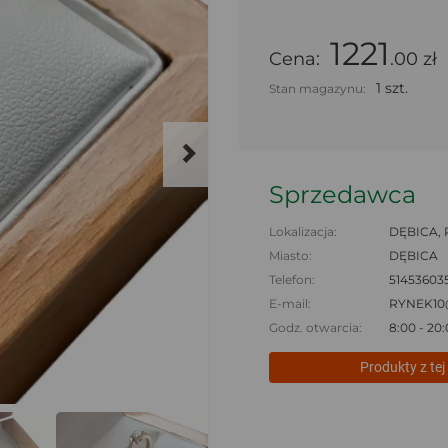
1221
Cena:
.00 zł
1 szt.
Stan magazynu:
Sprzedawca
Lokalizacja:
DĘBICA, 
Miasto:
DĘBICA
Telefon:
51453603
E-mail:
RYNEK1
Godz. otwarcia:
8:00 - 20
Produkty z tej 