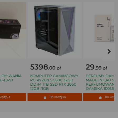
5398
29
.00 zł
.99 zł
ŁYWANIA
KOMPUTER GAMINGOWY
PERFUMY DAMSKIE
FAST
PC RYZEN 5 5500 32GB
MADE IN LAB 57 W
DDR4 1TB SSD RTX 3060
PERFUMOWANA
12GB RGB
DAMSKA 100ML
yka
Do koszyka
Do koszyka