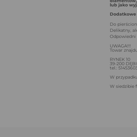
diamentów, 
lub jako wyj
Dodatkowe 
Do pierścion
Delikatny, a
Odpowiedni d
UWAGA!!!
Towar znajdu
RYNEK 10
39-200 DĘB
tel.: 5145360
W przypadku 
W siedzibie 