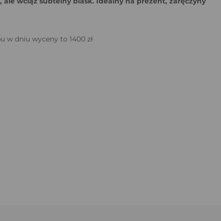
,
ale wciąż subtelny blask. Idealny na prezent, zaręczyny
bu w dniu wyceny to 1400 zł