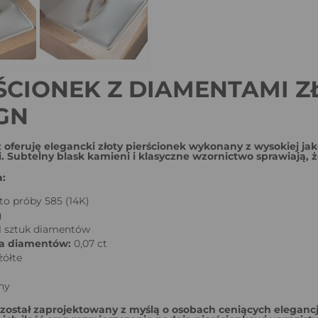
ŚCIONEK Z DIAMENTAMI 
GN
 oferuję elegancki złoty pierścionek wykonany z wysokiej jak
 Subtelny blask kamieni i klasyczne wzornictwo sprawiają, że 
a:
to próby 585 (14K)
g
1 sztuk diamentów
a diamentów:
0,07 ct
żółte
ny
 został zaprojektowany z myślą o osobach ceniących elegancj