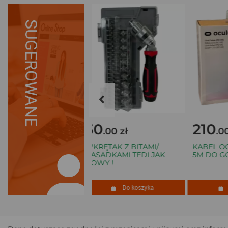
SUGEROWANE
30
210
 zł
.00 zł
.00 z
 ALCATEL
WKRĘTAK Z BITAMI/
KABEL OCUL
 DLA SENIORA
NASADKAMI TEDI JAK
5M DO GOGL
NOWY !
Do koszyka
Do koszyka
Do