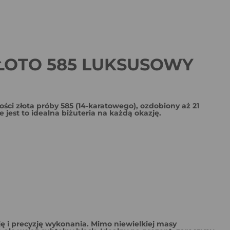
ZŁOTO 585 LUKSUSOWY
ości złota próby 585 (14-karatowego),
ozdobiony aż 21
jest to idealna biżuteria na każdą okazję.
ę i precyzję wykonania.
Mimo niewielkiej masy