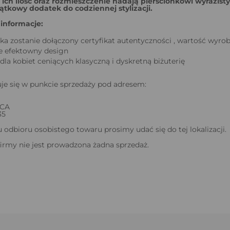
ich ilość oraz rozmieszczenie nadają pierścionkowi wyrazisty
ątkowy dodatek do codziennej stylizacji.
informacje:
ka zostanie dołączony certyfikat autentyczności , wartość wyro
le efektowny design
la kobiet ceniących klasyczną i dyskretną biżuterię
je się w punkcie sprzedaży pod adresem:
ICA
35
odbioru osobistego towaru prosimy udać się do tej lokalizacji.
firmy nie jest prowadzona żadna sprzedaż.