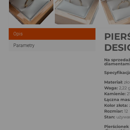
PIER
Opis
DESI
Parametry
Na sprzedaż
diamentami.
Specyfikacj
Materiał:
zło
Waga:
2,22 
Kamienie:
2
Łączna mas
Kolor złota:
Rozmiar:
12
Stan:
używa
Pierścionek