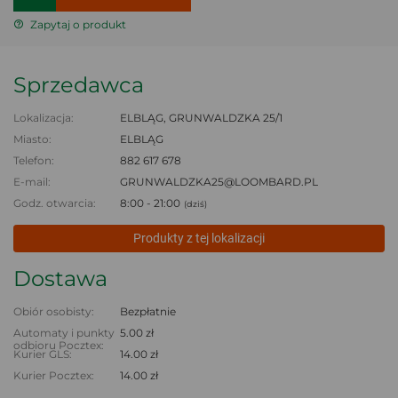
Zapytaj o produkt
Sprzedawca
Lokalizacja:
ELBLĄG, GRUNWALDZKA 25/1
Miasto:
ELBLĄG
Telefon:
882 617 678
E-mail:
GRUNWALDZKA25@LOOMBARD.PL
Godz. otwarcia:
8:00 - 21:00
(dziś)
Produkty z tej lokalizacji
Dostawa
Obiór osobisty:
Bezpłatnie
Automaty i punkty
5.00 zł
odbioru Pocztex:
Kurier GLS:
14.00 zł
Kurier Pocztex:
14.00 zł