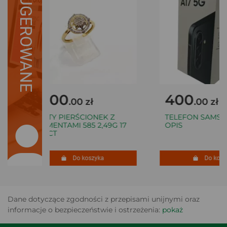
SUGEROWANE
2200
400
.00 zł
.00 zł
ZŁOTY PIERŚCIONEK Z
TELEFON SAMSUNG
DIAMENTAMI 585 2,49G 17
OPIS
0,20CT
Do koszyka
Do koszy
Dane dotyczące zgodności z przepisami unijnymi oraz
informacje o bezpieczeństwie i ostrzeżenia:
pokaż