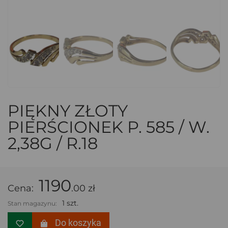
PIĘKNY ZŁOTY
PIERŚCIONEK P. 585 / W.
2,38G / R.18
1190
Cena:
.00 zł
1 szt.
Stan magazynu:
Do koszyka