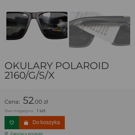
OKULARY POLAROID
2160/G/S/X
52
Cena:
.00 zł
1 szt.
Stan magazynu:
Do koszyka
Zapytaj o produkt