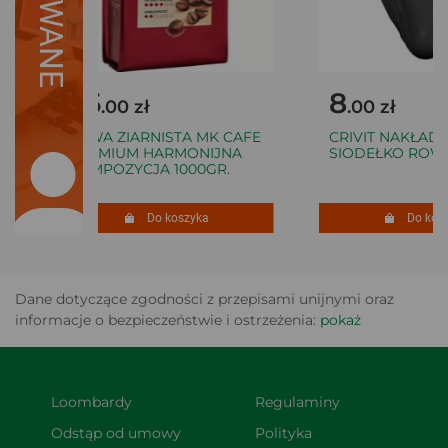
55
8
.00 zł
.00 zł
KAWA ZIARNISTA MK CAFE
CRIVIT NAKŁADK
PREMIUM HARMONIJNA
SIODEŁKO ROW
KOMPOZYCJA 1000GR.
Do koszyka
Do koszy
Dane dotyczące zgodności z przepisami unijnymi oraz
informacje o bezpieczeństwie i ostrzeżenia:
pokaż
Loombardy
Regulaminy
Odstąp od umowy 
Polityka 