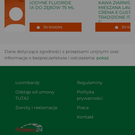
SENSODYNE FLUORIDE
KAWA ZIARNISTA
PASTA DO ZĘBÓW 75 ML
MIESZANA LAVAZ
CREMA E GUSTO
TRADIZIONE ITALI
G
Do koszyka
Do koszy
Dane dotyczące zgodności z przepisami unijnymi oraz
informacje o bezpieczeństwie i ostrzeżenia:
pokaż
Loombardy
Regulaminy
Odstąp od umowy 
Polityka 
TUTAJ
prywatności
Zwroty i reklamacje
Praca
Kontakt