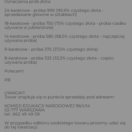
Oznaczenia prób złota:
24-karatowe - próba 999 (99,9% czystego złota -
sprzedawane głównie w sztabkach)
18-karatowe - próba 750 (75% czystego złota - próba rzadko
używana w jubilerstwie)
14-karatowe - próba 585 (58,5% czystego złota - najczęściej
używana próba)
9-karatowe - próba 375 (37,5% czystego złota)
8-karatowe - próba 333 (33,3% czystego złota - często
używana próba)
Polecam!
PB
UWAGA!!!
Towar znajduje się w punkcie sprzedaży pod adresem:
KOMISJI EDUKACJI NARODOWEJ 96/U14
02-777 WARSZAWA
tel.: 662 49 49 09
W przypadku odbioru osobistego towaru prosimy udać się
do tej lokalizacji.