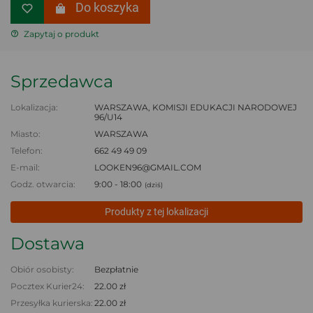
Do koszyka
Zapytaj o produkt
Sprzedawca
Lokalizacja:
WARSZAWA, KOMISJI EDUKACJI NARODOWEJ
96/U14
Miasto:
WARSZAWA
Telefon:
662 49 49 09
E-mail:
LOOKEN96@GMAIL.COM
Godz. otwarcia:
9:00 - 18:00
(dziś)
Produkty z tej lokalizacji
Dostawa
Obiór osobisty:
Bezpłatnie
Pocztex Kurier24:
22.00 zł
Przesyłka kurierska:
22.00 zł