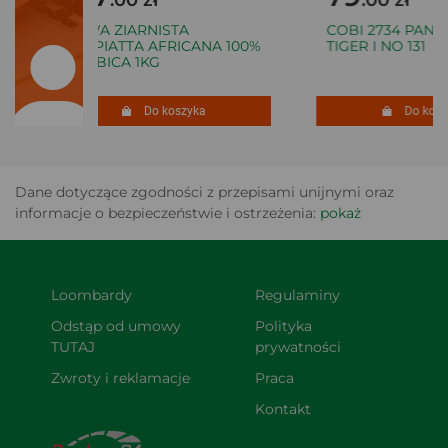
KAWA ZIARNISTA
COBI 2734 PANZER
VASPIATTA AFRICANA 100%
TIGER I NO 131
ARABICA 1KG
Do koszyka
Do koszy
Dane dotyczące zgodności z przepisami unijnymi oraz
informacje o bezpieczeństwie i ostrzeżenia:
pokaż
Loombardy
Regulaminy
Odstąp od umowy 
Polityka 
TUTAJ
prywatności
Zwroty i reklamacje
Praca
Kontakt