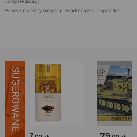
do tej lokalizacji.
W siedzibie firmy nie jest prowadzona żadna sprzedaż.
SUGEROWANE
127
79
.00 zł
.00 zł