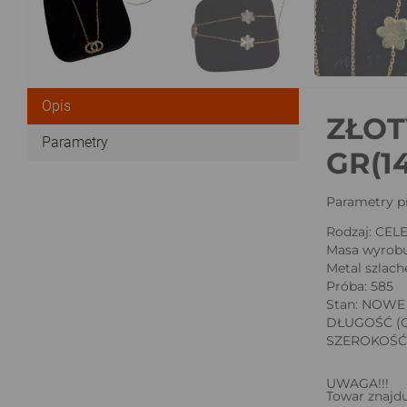
Opis
ZŁOT
Parametry
GR(1
Parametry p
Rodzaj: CEL
Masa wyrobu
Metal szlach
Próba: 585
Stan: NOWE
DŁUGOŚĆ (C
SZEROKOŚĆ:
UWAGA!!!
Towar znajdu