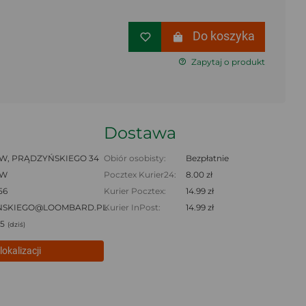
Do koszyka
Zapytaj o produkt
Dostawa
, PRĄDZYŃSKIEGO 34
Obiór osobisty:
Bezpłatnie
AW
Pocztex Kurier24:
8.00 zł
56
Kurier Pocztex:
14.99 zł
NSKIEGO@LOOMBARD.PL
Kurier InPost:
14.99 zł
45
(dziś)
lokalizacji