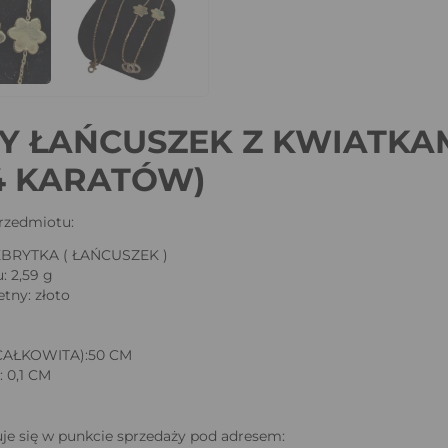
Y ŁAŃCUSZEK Z KWIATKAMI
4 KARATÓW)
rzedmiotu:
EBRYTKA ( ŁAŃCUSZEK )
: 2,59 g
etny: złoto
AŁKOWITA):50 CM
 0,1 CM
je się w punkcie sprzedaży pod adresem: