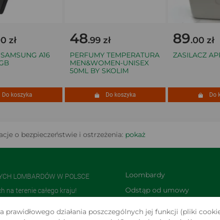
48
89
 zł
.99 zł
.00 zł
AMSUNG A16
PERFUMY TEMPERATURA
ZASILACZ APP
B
MEN&WOMEN-UNISEX
50ML BY SKOLIM
o koszyka
Do koszyka
Do ko
cje o bezpieczeństwie i ostrzeżenia:
pokaż
Loombardy
NYCH LOMBARDÓW W POLSCE
Odstąp od umowy 
na terenie całego kraju!
TUTAJ
olsce i jedną z największych w
 prawidłowego działania poszczególnych jej funkcji (pliki cookie
Zwroty i reklamacje