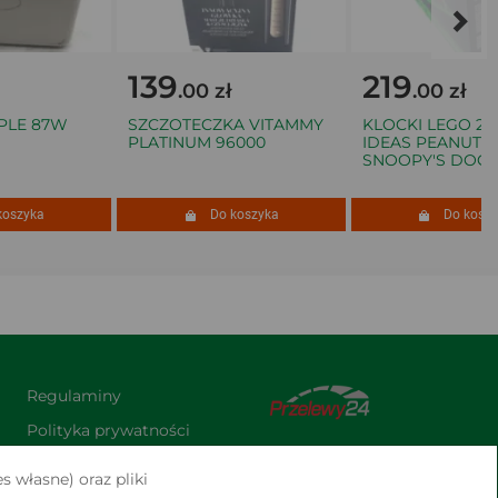
139
219
.00 zł
.00 zł
LE 87W
SZCZOTECZKA VITAMMY
KLOCKI LEGO 2136
PLATINUM 96000
IDEAS PEANUTS
SNOOPY'S DOGH
szyka
Do koszyka
Do koszyka
Regulaminy
Polityka prywatności
Praca
s własne) oraz pliki