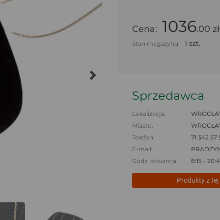
1036
Cena:
.00 zł
1 szt.
Stan magazynu:
Sprzedawca
Lokalizacja:
WROCŁAW
Miasto:
WROCŁ
Telefon:
71 342 57 
E-mail:
PRADZY
Godz. otwarcia:
8:15 - 20:
Produkty z tej 