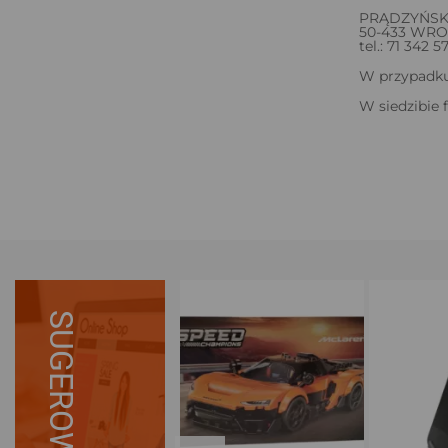
PRĄDZYŃSK
50-433 WR
tel.: 71 342 5
W przypadku 
W siedzibie 
SUGEROWANE