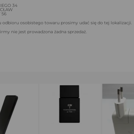
IEGO 34
OCŁAW
7 56
odbioru osobistego towaru prosimy udać się do tej lokalizacji.
firmy nie jest prowadzona żadna sprzedaż.