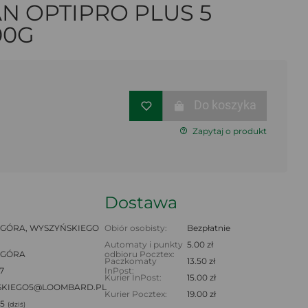
N OPTIPRO PLUS 5
00G
Do koszyka
Zapytaj o produkt
Dostawa
 GÓRA, WYSZYŃSKIEGO
Obiór osobisty:
Bezpłatnie
Automaty i punkty
5.00 zł
 GÓRA
odbioru Pocztex:
Paczkomaty
13.50 zł
7
InPost:
Kurier InPost:
15.00 zł
SKIEGO5@LOOMBARD.PL
Kurier Pocztex:
19.00 zł
45
(dziś)