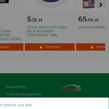
5
65
.35 zł
.00 zł
DOVE KREM DO CIAŁA
GRA PS4 SNIPER EL
OWA
RICH NOURISH
FIRE
ODŻYWCZY 75ML
ESS 26000
zyka
Do koszyka
Do koszyka
Regulaminy
Polityka prywatności
Praca
s własne) oraz pliki