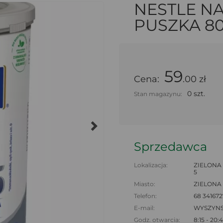
NESTLE NA
PUSZKA 8
59
Cena:
.00 zł
0 szt.
Stan magazynu:
Sprzedawca
Lokalizacja:
ZIELONA
5
Miasto:
ZIELONA
Telefon:
68 341672
E-mail:
WYSZYN
Godz. otwarcia:
8:15 - 20: