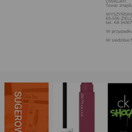
UWAGA!!!
Towar znajdu
WYSZYŃSKI
65-536 ZIE
tel.: 68 3416
W przypadku 
W siedzibie 
SUGEROWANE