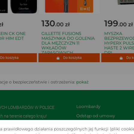
130
199
.00 zł
.00 zł
IN CK ONE
GILLETTE FUSION5
MYSZKA
 HIM EDT
MASZYNKA DO GOLENIA
BEZPRZEWOD
DLA MĘŻCZYZN 11
HYPERX PULSE
WKŁADÓW
HASTE 2 WIREL
ZAPASOWYCH
DPI
 koszyka
Do koszyka
Do kos
cje o bezpieczeństwie i ostrzeżenia:
pokaż
Loombardy
NYCH LOMBARDÓW W POLSCE
Odstąp od umowy 
na terenie całego kraju!
TUTAJ
olsce i jedną z największych w
 prawidłowego działania poszczególnych jej funkcji (pliki cookie
Zwroty i reklamacje