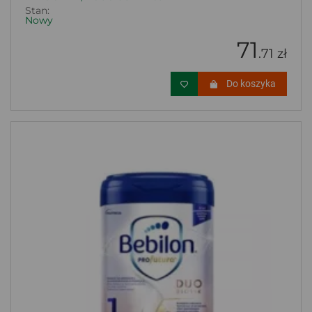
Stan:
Nowy
71
.71 zł
Do koszyka