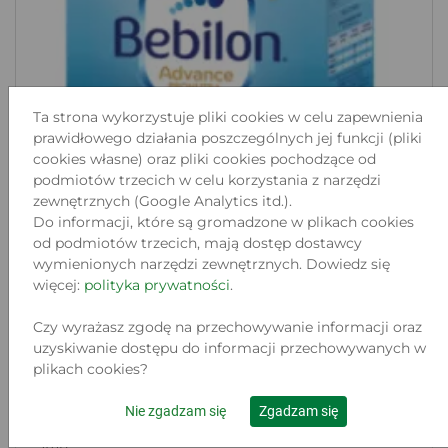
Ta strona wykorzystuje pliki cookies w celu zapewnienia
prawidłowego działania poszczególnych jej funkcji (pliki
cookies własne) oraz pliki cookies pochodzące od
podmiotów trzecich w celu korzystania z narzędzi
zewnętrznych (Google Analytics itd.).
Do informacji, które są gromadzone w plikach cookies
od podmiotów trzecich, mają dostęp dostawcy
wymienionych narzędzi zewnętrznych. Dowiedz się
więcej:
polityka prywatności
.
Czy wyrażasz zgodę na przechowywanie informacji oraz
uzyskiwanie dostępu do informacji przechowywanych w
MLEKO NASTĘPNE BEBILON 2
plikach cookies?
PRONUTRA-ADVANC...
Lokalizacja:
Nie zgadzam się
Zgadzam się
WROCŁAW, PIASTOWSKA 19
Stan: