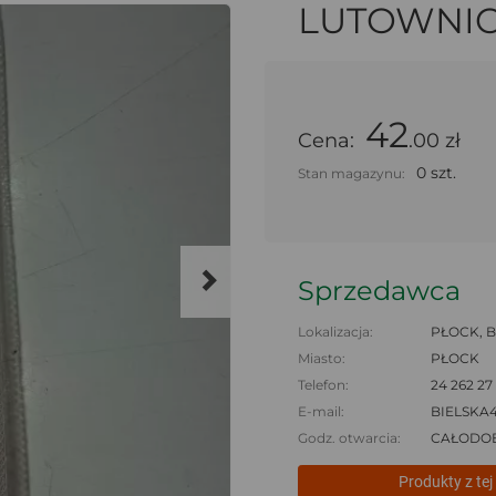
LUTOWNIC
42
Cena:
.00 zł
0 szt.
Stan magazynu:
Sprzedawca
Lokalizacja:
PŁOCK, B
Miasto:
PŁOCK
Telefon:
24 262 27
E-mail:
BIELSKA
Godz. otwarcia:
CAŁODO
Produkty z tej 