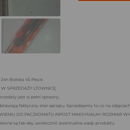
4h Bielska 45 Płock
 W SPRZEDAŻY LTOWNICĘ
rzedaży jest w pełni sprawny.
dstawiają faktyczny stan sprzętu. Sprzedajemy to co na zdjęciach
IENIU DO PACZKOMATU INPOST MAKSYMALNY ROZMIAR WYNO
obione są tak aby uwidocznić ewentualne wady produktu.