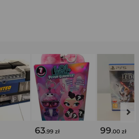
63
99
.99 zł
.00 zł