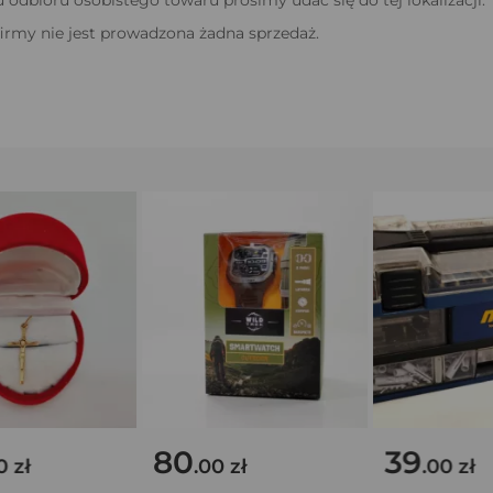
odbioru osobistego towaru prosimy udać się do tej lokalizacji.
firmy nie jest prowadzona żadna sprzedaż.
80
39
zł
.00 zł
.00 zł