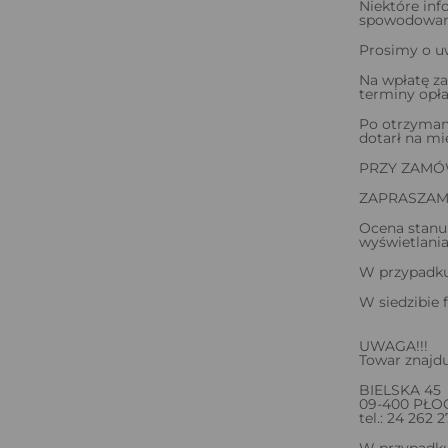
Niektóre inf
spowodowane 
Prosimy o uw
Na wpłatę za
terminy opł
Po otrzyman
dotarł na mi
PRZY ZAMÓW
ZAPRASZAM
Ocena stanu 
wyświetlania
W przypadku 
W siedzibie 
UWAGA!!!
Towar znajdu
BIELSKA 45
09-400 PŁO
tel.: 24 262 