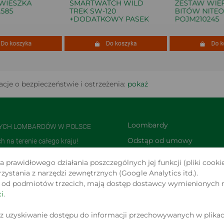
ESZKA
SMARTWATCH WILD
ZESTAW WIERTE
5
TREK SW-120
BITÓW NITEO T
+DODATKOWY PASEK
POJM210245
 koszyka
Do koszyka
Do kosz
cje o bezpieczeństwie i ostrzeżenia:
pokaż
Loombardy
NYCH LOMBARDÓW W POLSCE
Odstąp od umowy 
na terenie całego kraju!
TUTAJ
olsce i jedną z największych w
 prawidłowego działania poszczególnych jej funkcji (pliki cookie
Zwroty i reklamacje
stania z narzędzi zewnętrznych (Google Analytics itd.).
s od podmiotów trzecich, mają dostęp dostawcy wymienionych 
 W SERWISIE
i
.
WIĄ OFERTY W MYŚL ART. 66,
z uzyskiwanie dostępu do informacji przechowywanych w plikac
2026 © Copyright by Loombard.pl