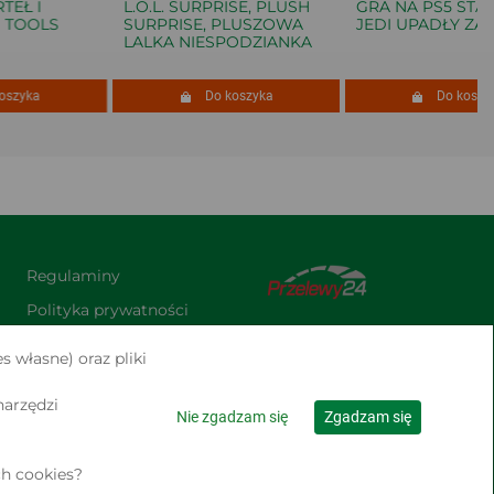
Ł I
L.O.L. SURPRISE, PLUSH
GRA NA PS5 STAR 
OOLS
SURPRISE, PLUSZOWA
JEDI UPADŁY ZAKO
LALKA NIESPODZIANKA
yka
Do koszyka
Do koszyka
Regulaminy
Polityka prywatności
Praca
s własne) oraz pliki
Kontakt
narzędzi
Nie zgadzam się
Zgadzam się
h cookies?