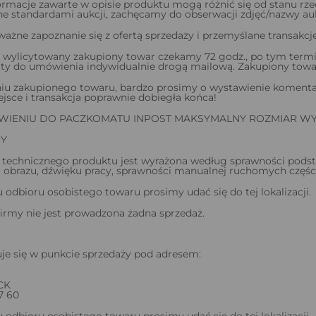
ormacje zawarte w opisie produktu mogą różnić się od stanu rzec
standardami aukcji, zachęcamy do obserwacji zdjęć/nazwy aukc
ażne zapoznanie się z ofertą sprzedaży i przemyślane transakcje
 wylicytowany zakupiony towar czekamy 72 godz., po tym termin
aty do umówienia indywidualnie drogą mailową. Zakupiony tow
iu zakupionego towaru, bardzo prosimy o wystawienie komentar
ejsce i transakcja poprawnie dobiegła końca!
IENIU DO PACZKOMATU INPOST MAKSYMALNY ROZMIAR WYNO
Y
technicznego produktu jest wyrażona według sprawności podstaw
 obrazu, dźwięku pracy, sprawności manualnej ruchomych części
odbioru osobistego towaru prosimy udać się do tej lokalizacji.
firmy nie jest prowadzona żadna sprzedaż.
je się w punkcie sprzedaży pod adresem:
CK
27 60