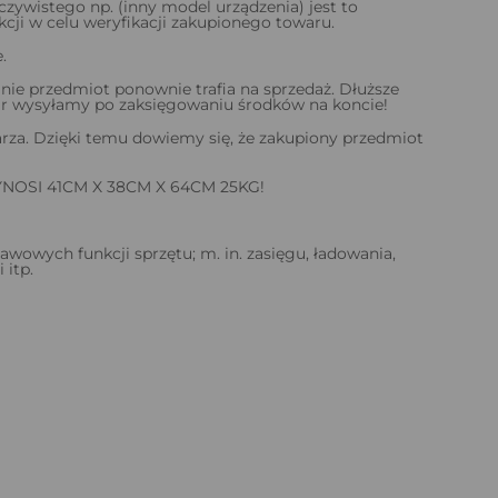
zywistego np. (inny model urządzenia) jest to
ji w celu weryfikacji zakupionego towaru.
.
ie przedmiot ponownie trafia na sprzedaż. Dłuższe
ar wysyłamy po zaksięgowaniu środków na koncie!
za. Dzięki temu dowiemy się, że zakupiony przedmiot
SI 41CM X 38CM X 64CM 25KG!
owych funkcji sprzętu; m. in. zasięgu, ładowania,
 itp.