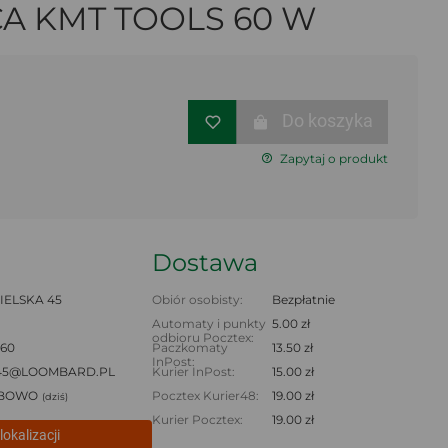
A KMT TOOLS 60 W
Do koszyka
Zapytaj o produkt
Dostawa
IELSKA 45
Obiór osobisty:
Bezpłatnie
Automaty i punkty
5.00 zł
odbioru Pocztex:
 60
Paczkomaty
13.50 zł
InPost:
45@LOOMBARD.PL
Kurier InPost:
15.00 zł
BOWO
Pocztex Kurier48:
19.00 zł
(dziś)
Kurier Pocztex:
19.00 zł
lokalizacji