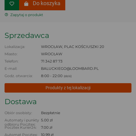
Do koszyka
Zapytaj o produkt
Sprzedawca
Lokalizacja:
WROCŁAW, PLAC KOŚCIUSZKI 20
Miasto:
WROCŁAW
Telefon:
71 342 87 73
E-mail:
BALUCKIEGO@LOOMBARD.PL
Godz. otwarcia:
8:00 - 22:00
(dziś)
Produkty z tej lokalizacji
Dostawa
Obiór osobisty:
Bezpłatnie
Automaty i punkty
5.00 zł
odbioru Pocztex:
Pocztex Kurier24:
7.00 zł
Automat Pocztex:
10.99 zł