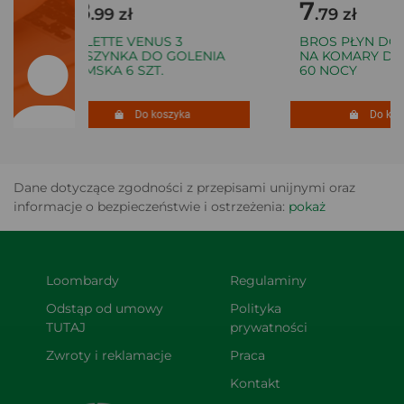
18
7
.99 zł
.79 zł
GILLETTE VENUS 3
BROS PŁYN DO 
MASZYNKA DO GOLENIA
NA KOMARY DLA 
DAMSKA 6 SZT.
60 NOCY
Do koszyka
Do kosz
Dane dotyczące zgodności z przepisami unijnymi oraz
informacje o bezpieczeństwie i ostrzeżenia:
pokaż
Loombardy
Regulaminy
Odstąp od umowy 
Polityka 
TUTAJ
prywatności
Zwroty i reklamacje
Praca
Kontakt