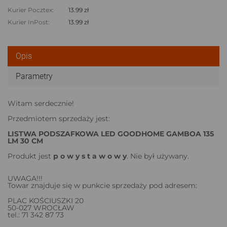
Kurier Pocztex:
13.99 zł
Kurier InPost:
13.99 zł
Opis
Parametry
Witam serdecznie!
Przedmiotem sprzedaży jest:
LISTWA PODSZAFKOWA LED GOODHOME GAMBOA 135
LM 30 CM
Produkt jest
p o w y s t a w o w y
. Nie był używany.
UWAGA!!!
Towar znajduje się w punkcie sprzedaży pod adresem:
PLAC KOŚCIUSZKI 20
50-027 WROCŁAW
tel.: 71 342 87 73