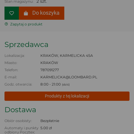
2 szt.
Stan magazynu:
Do koszyka
Zapytaj o produkt
Sprzedawca
Lokalizacja:
KRAKÓW, KARMELICKA 45A
Miasto:
KRAKÓW
Telefon:
787091277
E-mail:
KARMELICKA@LOOMBARD.PL
Godz. otwarcia:
8:00 - 21:00
(dziś)
Produkty z tej lokalizacji
Dostawa
Obiór osobisty:
Bezpłatnie
Automaty i punkty
5.00 zł
odbioru Pocztex: