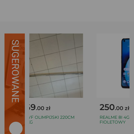
SUGEROWANE
169
250
.00 zł
.00 zł
GRYF OLIMPIJSKI 220CM
REALME 8I 4GB /
20KG
FIOLETOWY