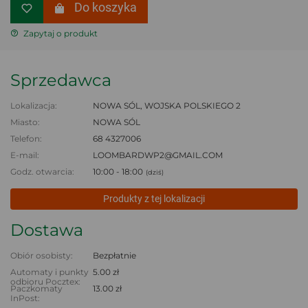
Do koszyka
Zapytaj o produkt
Sprzedawca
Lokalizacja:
NOWA SÓL, WOJSKA POLSKIEGO 2
Miasto:
NOWA SÓL
Telefon:
68 4327006
E-mail:
LOOMBARDWP2@GMAIL.COM
Godz. otwarcia:
10:00 - 18:00
(dziś)
Produkty z tej lokalizacji
Dostawa
Obiór osobisty:
Bezpłatnie
Automaty i punkty
5.00 zł
odbioru Pocztex:
Paczkomaty
13.00 zł
InPost: