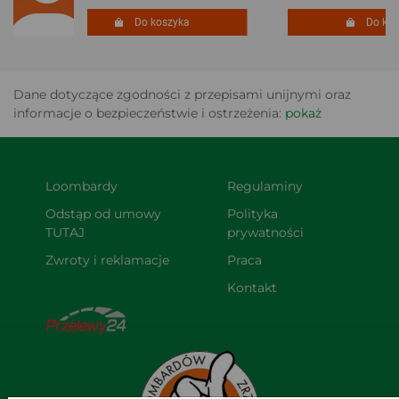
Do koszyka
Do kosz
Dane dotyczące zgodności z przepisami unijnymi oraz
informacje o bezpieczeństwie i ostrzeżenia:
pokaż
Loombardy
Regulaminy
Odstąp od umowy 
Polityka 
TUTAJ
prywatności
Zwroty i reklamacje
Praca
Kontakt