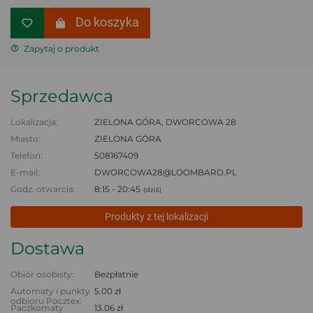
Do koszyka
Zapytaj o produkt
Sprzedawca
Lokalizacja:
ZIELONA GÓRA, DWORCOWA 28
Miasto:
ZIELONA GÓRA
Telefon:
508167409
E-mail:
DWORCOWA28@LOOMBARD.PL
Godz. otwarcia:
8:15 - 20:45
(dziś)
Produkty z tej lokalizacji
Dostawa
Obiór osobisty:
Bezpłatnie
Automaty i punkty
5.00 zł
odbioru Pocztex:
Paczkomaty
13.06 zł