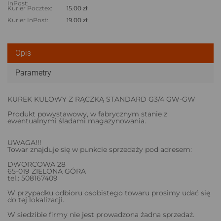
InPost:
Kurier Pocztex:
15.00 zł
Kurier InPost:
19.00 zł
Opis
Parametry
KUREK KULOWY Z RĄCZKĄ STANDARD G3/4 GW-GW
Produkt powystawowy, w fabrycznym stanie z
ewentualnymi śladami magazynowania.
UWAGA!!!
Towar znajduje się w punkcie sprzedaży pod adresem:
DWORCOWA 28
65-019 ZIELONA GÓRA
tel.: 508167409
W przypadku odbioru osobistego towaru prosimy udać się
do tej lokalizacji.
W siedzibie firmy nie jest prowadzona żadna sprzedaż.