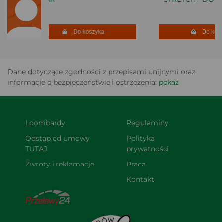
Do koszyka
Do kosz
Dane dotyczące zgodności z przepisami unijnymi oraz
informacje o bezpieczeństwie i ostrzeżenia:
pokaż
Loombardy
Regulaminy
Odstąp od umowy 
Polityka 
TUTAJ
prywatności
Zwroty i reklamacje
Praca
Kontakt