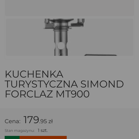
KUCHENKA
TURYSTYCZNA SIMOND
FORCLAZ MT900
179
Cena:
.95 zł
1 szt.
Stan magazynu: