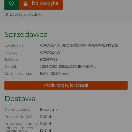
Do koszyka
Zapytaj o produkt
Sprzedawca
Lokalizacja:
WROCŁAW, JEDNOŚCI NARODOWEJ 109/1B
Miasto:
WROCŁAW
Telefon:
572167769
E-mail:
JEDNOSCI109@LOOMBARD.PL
Godz. otwarcia:
8:00 - 22:00
(dziś)
Produkty z tej lokalizacji
Dostawa
Obiór osobisty:
Bezpłatnie
Pocztex Kurier24:
3.00 zł
Automaty i punkty
5.00 zł
odbioru Pocztex:
Paczkomaty
13.41 zł