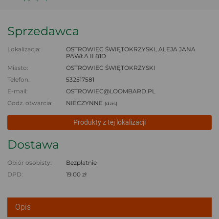
Sprzedawca
Lokalizacja:
OSTROWIEC ŚWIĘTOKRZYSKI, ALEJA JANA
PAWŁA II 81D
Miasto:
OSTROWIEC ŚWIĘTOKRZYSKI
Telefon:
532517581
E-mail:
OSTROWIEC@LOOMBARD.PL
Godz. otwarcia:
NIECZYNNE
(dziś)
Produkty z tej lokalizacji
Dostawa
Obiór osobisty:
Bezpłatnie
DPD:
19.00 zł
Opis